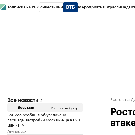
Подписка на РБК
Инвестиции
Мероприятия
Отрасли
Недви
РБК Курсы
РБК Life
Тренды
Визионеры
Национальные проекты
Горо
Спецпроекты СПб
Конференции СПб
Спецпроекты
Проверка конт
Ростов-на-Д
Все новости
Ростов-на-Дону
Весь мир
Рост
Ефимов сообщил об увеличении
площади застройки Москвы еще на 23
атак
млн кв. м
Экономика