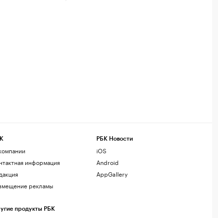
К
РБК Новости
компании
iOS
нтактная информация
Android
дакция
AppGallery
змещение рекламы
угие продукты РБК