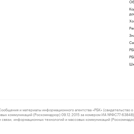
Об
Ко
до
Хо
Ре
Зн
Са
РБ
РБ
Шк
ения и материалы информационного агентства «РБК» (свидетельство о 
овых коммуникаций (Роскомнадзор) 09.12.2015 за номером ИА №ФС77-63848) 
 связи, информационных технологий и массовых коммуникаций (Роскомнадз