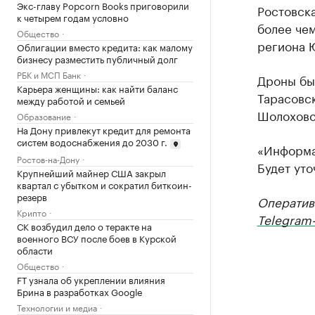
Экс-главу Popcorn Books приговорили
Ростовска
к четырем годам условно
более че
Общество
региона 
Облигации вместо кредита: как малому
бизнесу разместить публичный долг
РБК и МСП Банк
Дроны был
Карьера женщины: как найти баланс
Тарасовс
между работой и семьей
Шолоховс
Образование
На Дону привлекут кредит для ремонта
систем водоснабжения до 2030 г.
«Информа
Ростов-на-Дону
Будет уто
Крупнейший майнер США закрыл
квартал с убытком и сократил биткоин-
резерв
Оператив
Крипто
Telegram-
СК возбудил дело о теракте на
военного ВСУ после боев в Курской
области
Общество
FT узнала об укреплении влияния
Брина в разработках Google
Технологии и медиа