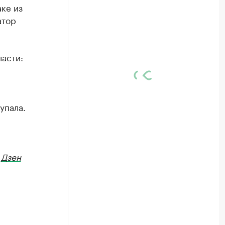
ке из
атор
ласти:
упала.
в
Дзен