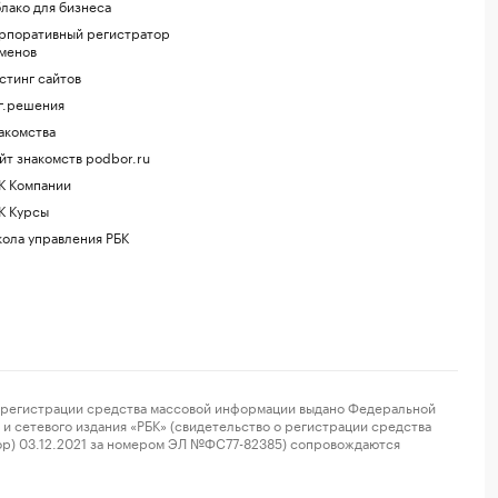
лако для бизнеса
рпоративный регистратор
менов
стинг сайтов
г.решения
акомства
йт знакомств podbor.ru
К Компании
К Курсы
ола управления РБК
регистрации средства массовой информации выдано Федеральной
и сетевого издания «РБК» (свидетельство о регистрации средства
ор) 03.12.2021 за номером ЭЛ №ФС77-82385) сопровождаются