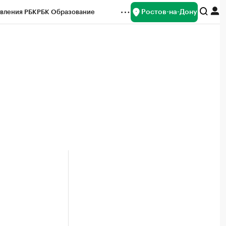
Ростов-на-Дону
вления РБК
РБК Образование
редитные рейтинги
Франшизы
Газета
ок наличной валюты