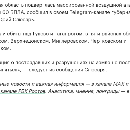
я область подверглась массированной воздушной ата
м 60 БПЛА, сообщил в своем Telegram-канале губерн
Юрий Слюсарь.
и сбиты над Гуково и Таганрогом, в пяти районах об
ком, Верхнедонском, Миллеровском, Чертковском и
ком.
ция о пострадавших и разрушениях на земле не пост
чняться», — следует из сообщения Слюсаря.
ные новости и важная информация — в канале
MAX
и
канале РБК Ростов
. Аналитика, мнения, лонгриды — 