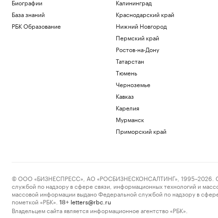
Биографии
Калининград
Политика
База знаний
Краснодарский край
В Ростове перенесли стройку
РБК Образование
Нижний Новгород
альтернативного северного маршрута
Пермский край
Ростов-на-Дону
Ростов-на-Дону
Как ИИ-агенты и облако
Татарстан
трансформируют промышленность:
Тюмень
опыт «Норникеля»
Черноземье
РБК и Yandex Cloud
Три крупных порта Китая
Кавказ
приостановили работу из-за
Карелия
надвигающегося тайфуна
Мурманск
Экономика
Приморский край
В России вырос спрос на аппаратные
криптокошельки. В чем дело
Крипто
Эксперты объяснили, зачем взрослым
получать дополнительное
образование
© ООО «БИЗНЕСПРЕСС», АО «РОСБИЗНЕСКОНСАЛТИНГ», 1995–2026. Сообщ
РАДИО
службой по надзору в сфере связи, информационных технологий и масс
Общество
массовой информации выдано Федеральной службой по надзору в сфере
пометкой «РБК».
letters@rbc.ru
18+
Загрузить еще
Владельцем сайта является информационное агентство «РБК».