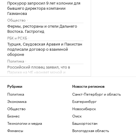
Прокурор запросил 9 лет колонии для
бывшего директора компании
Газманова
Общество
Фермы, рестораны и отели Дальнего
Востока. Гастрогид
РБК и РСХБ
Турция, Саудовская Аравия и Пакистан
подписали договор о взаимной
обороне
Политика
Российский пловец заявил, что в
Париже на ЧЕ «воняет мочой и
помойками»
Спорт
Рубрики
Новости регионов
В Москве простились с легендарным
Политика
Санкт-Петербург и область
баскетболистом Иваном Едешко
Экономика
Екатеринбург
Спорт
Путин рассказал президенту ОАЭ о
Общество
Новосибирск
ситуации вокруг Украины
Бизнес
Омск
Политика
Технологии и медиа
Башкортостан
Politico сообщило об обсуждении
Финансы
Вологодская область
замены канцлера Германии Фридриха
Мерца