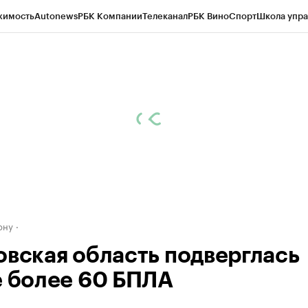
жимость
Autonews
РБК Компании
Телеканал
РБК Вино
Спорт
Школа упра
д
Стиль
Крипто
РБК Бизнес-среда
Дискуссионный клуб
Исследования
К
рагентов
Политика
Экономика
Бизнес
Технологии и медиа
Финансы
Рын
ону
овская область подверглась
е более 60 БПЛА