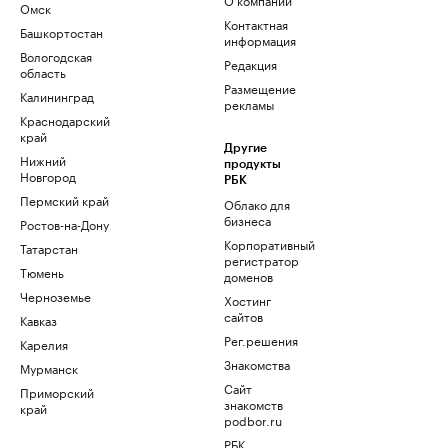
Омск
Контактная
Башкортостан
информация
Вологодская
Редакция
область
Размещение
Калининград
рекламы
Краснодарский
край
Другие
Нижний
продукты
Новгород
РБК
Пермский край
Облако для
бизнеса
Ростов-на-Дону
Корпоративный
Татарстан
регистратор
Тюмень
доменов
Черноземье
Хостинг
сайтов
Кавказ
Рег.решения
Карелия
Знакомства
Мурманск
Сайт
Приморский
знакомств
край
podbor.ru
РБК