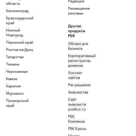
Редакция
область
Размещение
Калининград
рекламы
Краснодарский
край
Другие
Нижний
продукты
Новгород
РБК
Пермский край
Облако для
бизнеса
Ростов-на-Дону
Корпоративный
Татарстан
регистратор
Тюмень
доменов
Черноземье
Хостинг
сайтов
Кавказ
Рег.решения
Карелия
Знакомства
Мурманск
Сайт
Приморский
знакомств
край
podbor.ru
РБК
Компании
РБК Курсы
Школа