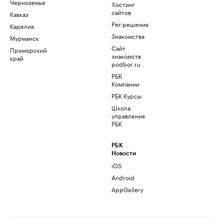
Черноземье
Хостинг
сайтов
Кавказ
Рег.решения
Карелия
Знакомства
Мурманск
Сайт
Приморский
знакомств
край
podbor.ru
РБК
Компании
РБК Курсы
Школа
управления
РБК
РБК
Новости
iOS
Android
AppGallery