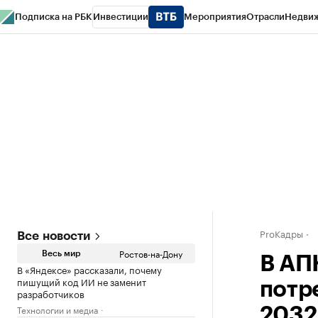
Подписка на РБК
Инвестиции
Мероприятия
Отрасли
Недви
РБК Курсы
РБК Life
Тренды
Визионеры
Национальные проекты
Горо
Спецпроекты СПб
Конференции СПб
Спецпроекты
Проверка конт
ProКадры
Все новости
Ростов-на-Дону
Весь мир
В АП
В «Яндексе» рассказали, почему
пишущий код ИИ не заменит
потр
разработчиков
Технологии и медиа
2032 