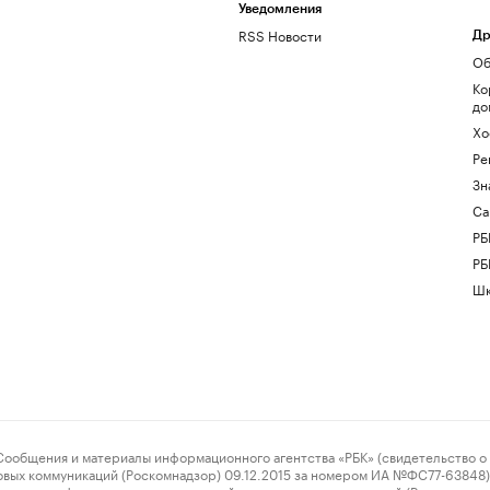
Уведомления
RSS Новости
Др
Об
Ко
до
Хо
Ре
Зн
Са
РБ
РБ
Шк
ения и материалы информационного агентства «РБК» (свидетельство о 
овых коммуникаций (Роскомнадзор) 09.12.2015 за номером ИА №ФС77-63848) 