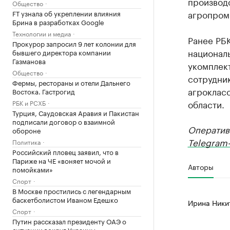
производс
Общество
агропром
FT узнала об укреплении влияния
Брина в разработках Google
Технологии и медиа
Ранее РБ
Прокурор запросил 9 лет колонии для
националь
бывшего директора компании
Газманова
укомплек
Общество
сотрудни
Фермы, рестораны и отели Дальнего
агрокласс
Востока. Гастрогид
области.
РБК и РСХБ
Турция, Саудовская Аравия и Пакистан
подписали договор о взаимной
Оператив
обороне
Telegram-
Политика
Российский пловец заявил, что в
Париже на ЧЕ «воняет мочой и
Авторы
помойками»
Спорт
В Москве простились с легендарным
баскетболистом Иваном Едешко
Ирина Ники
Спорт
Путин рассказал президенту ОАЭ о
ситуации вокруг Украины