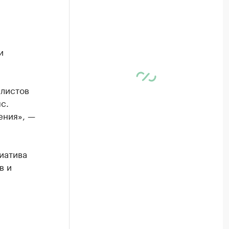
и
алистов
с.
ения», —
иатива
в и