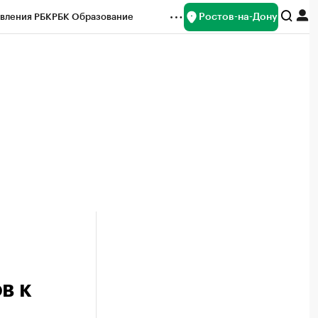
Ростов-на-Дону
вления РБК
РБК Образование
редитные рейтинги
Франшизы
Газета
ок наличной валюты
в к