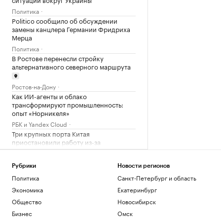
Политика
Politico сообщило об обсуждении
замены канцлера Германии Фридриха
Мерца
Политика
В Ростове перенесли стройку
альтернативного северного маршрута
Ростов-на-Дону
Как ИИ-агенты и облако
трансформируют промышленность:
опыт «Норникеля»
РБК и Yandex Cloud
Три крупных порта Китая
приостановили работу из-за
надвигающегося тайфуна
Экономика
Рубрики
Новости регионов
В России вырос спрос на аппаратные
Политика
Санкт-Петербург и область
криптокошельки. В чем дело
Экономика
Екатеринбург
Крипто
Общество
Новосибирск
Загрузить еще
Бизнес
Омск