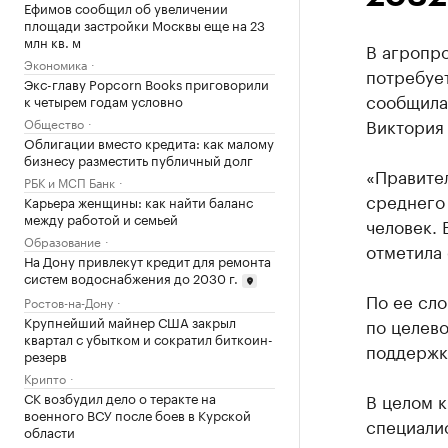
Ефимов сообщил об увеличении
площади застройки Москвы еще на 23
млн кв. м
В агропр
Экономика
потребует
Экс-главу Popcorn Books приговорили
сообщила 
к четырем годам условно
Виктория 
Общество
Облигации вместо кредита: как малому
бизнесу разместить публичный долг
«Правите
РБК и МСП Банк
среднего 
Карьера женщины: как найти баланс
между работой и семьей
человек.
Образование
отметила 
На Дону привлекут кредит для ремонта
систем водоснабжения до 2030 г.
По ее сло
Ростов-на-Дону
Крупнейший майнер США закрыл
по целев
квартал с убытком и сократил биткоин-
поддержк
резерв
Крипто
СК возбудил дело о теракте на
В целом к
военного ВСУ после боев в Курской
специали
области