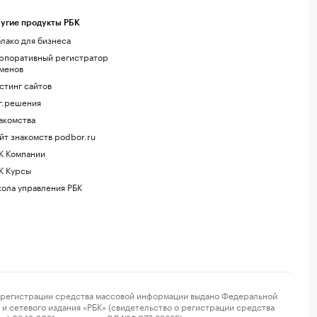
угие продукты РБК
лако для бизнеса
рпоративный регистратор
менов
стинг сайтов
г.решения
акомства
йт знакомств podbor.ru
К Компании
К Курсы
ола управления РБК
регистрации средства массовой информации выдано Федеральной
и сетевого издания «РБК» (свидетельство о регистрации средства