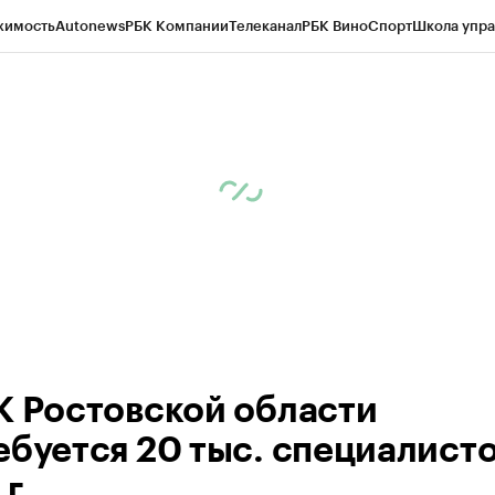
жимость
Autonews
РБК Компании
Телеканал
РБК Вино
Спорт
Школа упра
д
Стиль
Крипто
РБК Бизнес-среда
Дискуссионный клуб
Исследования
К
рагентов
Политика
Экономика
Бизнес
Технологии и медиа
Финансы
Рын
К Ростовской области
ебуется 20 тыс. специалисто
г.