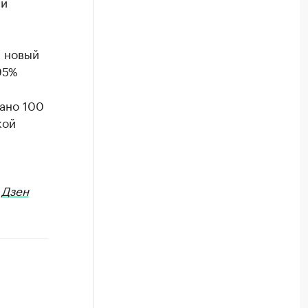
 и
л новый
95%
ано 100
кой
в
Дзен