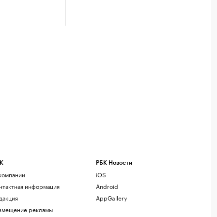
К
РБК Новости
компании
iOS
нтактная информация
Android
дакция
AppGallery
змещение рекламы