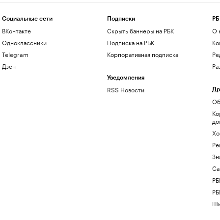
Социальные сети
Подписки
РБ
ВКонтакте
Скрыть баннеры на РБК
О 
Одноклассники
Подписка на РБК
Ко
Telegram
Корпоративная подписка
Ре
Дзен
Ра
Уведомления
RSS Новости
Др
Об
Ко
до
Хо
Ре
Зн
Са
РБ
РБ
Шк