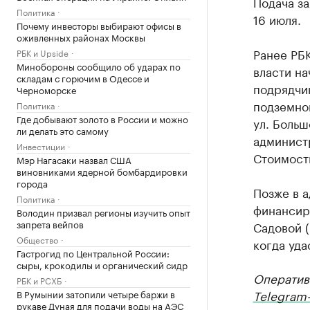
Подача за
Политика
16 июля.
Почему инвесторы выбирают офисы в
оживленных районах Москвы
Ранее РБ
РБК и Upside
Минобороны сообщило об ударах по
власти н
складам с горючим в Одессе и
подрядчи
Черноморске
подземно
Политика
Где добывают золото в России и можно
ул. Больш
ли делать это самому
администр
Инвестиции
Стоимость
Мэр Нагасаки назвал США
виновниками ядерной бомбардировки
города
Позже в 
Политика
финансир
Володин призвал регионы изучить опыт
запрета вейпов
Садовой (
Общество
когда уд
Гастрогид по Центральной России:
сыры, крокодилы и органический сидр
Оператив
РБК и РСХБ
Telegram-
В Румынии затопили четыре баржи в
рукаве Дуная для подачи воды на АЭС