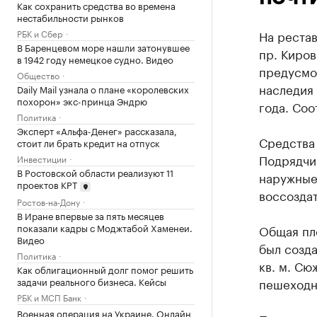
Как сохранить средства во времена
нестабильности рынков
РБК и Сбер
На реста
В Баренцевом море нашли затонувшее
пр. Киров
в 1942 году немецкое судно. Видео
предусмот
Общество
наследия 
Daily Mail узнала о плане «королевских
похорон» экс-принца Эндрю
года. Соо
Политика
Эксперт «Альфа-Денег» рассказала,
Средства
стоит ли брать кредит на отпуск
Подрядчи
Инвестиции
В Ростовской области реализуют 11
наружные
проектов КРТ
воссоздат
Ростов-на-Дону
В Иране впервые за пять месяцев
показали кадры с Моджтабой Хаменеи.
Общая пло
Видео
был созда
Политика
кв. м. Сю
Как облигационный долг помог решить
задачи реального бизнеса. Кейсы
пешеходн
РБК и МСП Банк
Военная операция на Украине. Онлайн