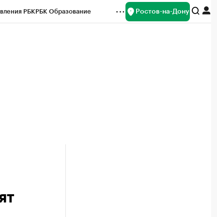
Ростов-на-Дону
вления РБК
РБК Образование
редитные рейтинги
Франшизы
Газета
ок наличной валюты
ят