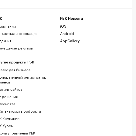
К
РБК Новости
компании
iOS
нтактная информация
Android
дакция
AppGallery
змещение рекламы
угие продукты РБК
лако для бизнеса
рпоративный регистратор
менов
стинг сайтов
г.решения
акомства
йт знакомств podbor.ru
К Компании
К Курсы
ола управления РБК