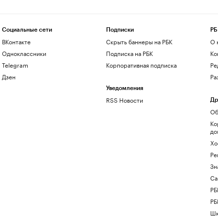
Социальные сети
Подписки
РБ
ВКонтакте
Скрыть баннеры на РБК
О 
Одноклассники
Подписка на РБК
Ко
Telegram
Корпоративная подписка
Ре
Дзен
Ра
Уведомления
RSS Новости
Др
Об
Ко
до
Хо
Ре
Зн
Са
РБ
РБ
Шк