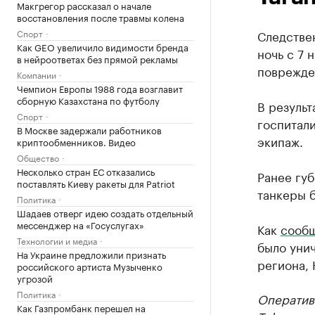
Макгрегор рассказал о начале
восстановления после травмы колена
Спорт
Следстве
Как GEO увеличило видимости бренда
ночь с 7 
в нейроответах без прямой рекламы
поврежде
Компании
Чемпион Европы 1988 года возглавит
сборную Казахстана по футболу
В результ
Спорт
госпитали
В Москве задержали работников
экипаж.
криптообменников. Видео
Общество
Несколько стран ЕС отказались
Ранее гу
поставлять Киеву ракеты для Patriot
танкеры 
Политика
Шадаев отверг идею создать отдельный
мессенджер на «Госуслугах»
Как
сооб
Технологии и медиа
было уни
На Украине предложили признать
региона,
российского артиста Музыченко
угрозой
Политика
Оператив
Как Газпромбанк перешел на