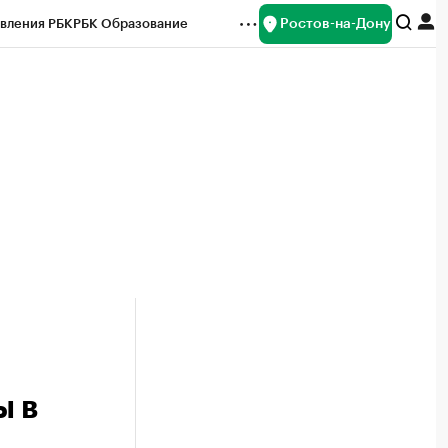
Ростов-на-Дону
вления РБК
РБК Образование
редитные рейтинги
Франшизы
Газета
ок наличной валюты
ы в