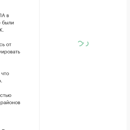
ЛА в
е были
К.
сь от
уировать
 что
.
астью
 районов