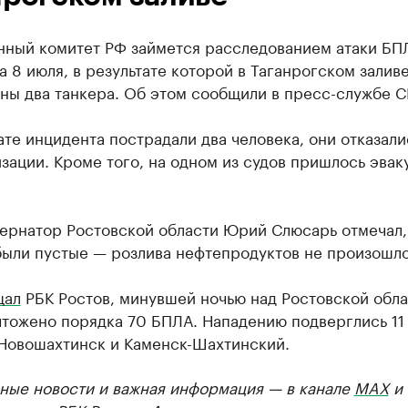
нный комитет РФ займется расследованием атаки БП
на 8 июля, в результате которой в Таганрогском залив
ны два танкера. Об этом сообщили в пресс-службе С
ате инцидента пострадали два человека, они отказали
зации. Кроме того, на одном из судов пришлось эвак
бернатор Ростовской области Юрий Слюсарь отмечал,
были пустые — розлива нефтепродуктов не произошло
щал
РБК Ростов, минувшей ночью над Ростовской обл
чтожено порядка 70 БПЛА. Нападению подверглись 11
 Новошахтинск и Каменск-Шахтинский.
ные новости и важная информация — в канале
MAX
и