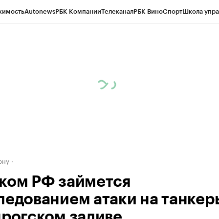
жимость
Autonews
РБК Компании
Телеканал
РБК Вино
Спорт
Школа упра
д
Стиль
Крипто
РБК Бизнес-среда
Дискуссионный клуб
Исследования
К
рагентов
Политика
Экономика
Бизнес
Технологии и медиа
Финансы
Рын
ону
ком РФ займется
ледованием атаки на танкер
нрогском заливе