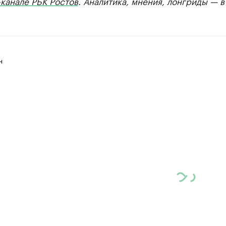
канале РБК Ростов
. Аналитика, мнения, лонгриды — 
н