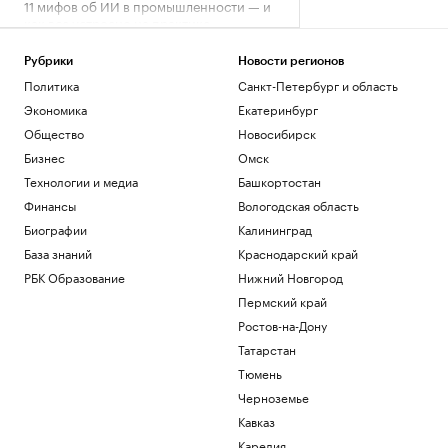
11 мифов об ИИ в промышленности — и
как все устроено на практике
РБК и Yandex Cloud
Что такое Executive MBA и зачем
Рубрики
Новости регионов
получать эту степень
Политика
Санкт-Петербург и область
Образование
Экономика
Екатеринбург
Что известно об атаках БПЛА на
Общество
Новосибирск
регионы России. Главное к 7 августа
Бизнес
Омск
Политика
Технологии и медиа
Башкортостан
В Саудовской Аравии заподозрили
Иран в подготовке нападения
Финансы
Вологодская область
Политика
Биографии
Калининград
Задержание сотрудников
База знаний
Краснодарский край
криптообменников из «Москва-Сити».
Видео
РБК Образование
Нижний Новгород
Общество
Пермский край
Ростов-на-Дону
Загрузить еще
Татарстан
Тюмень
Черноземье
Кавказ
Карелия