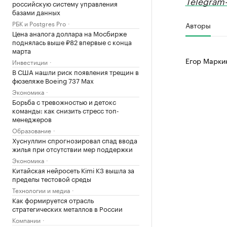
Telegram-
российскую систему управления
базами данных
РБК и Postgres Pro
Авторы
Цена аналога доллара на Мосбирже
поднялась выше ₽82 впервые с конца
марта
Егор Марки
Инвестиции
В США нашли риск появления трещин в
фюзеляже Boeing 737 Max
Экономика
Борьба с тревожностью и детокс
команды: как снизить стресс топ-
менеджеров
Образование
Хуснуллин спрогнозировал спад ввода
жилья при отсутствии мер поддержки
Экономика
Китайская нейросеть Kimi K3 вышла за
пределы тестовой среды
Технологии и медиа
Как формируется отрасль
стратегических металлов в России
Компании