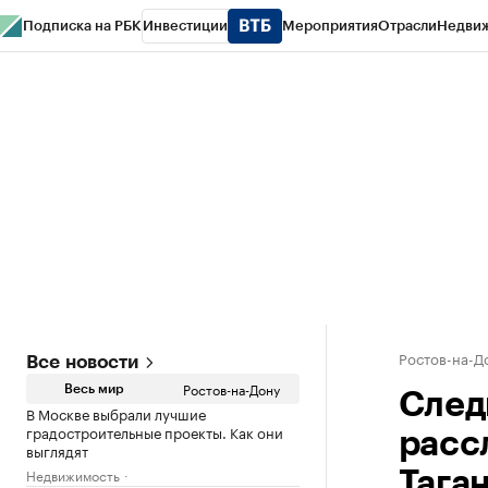
Подписка на РБК
Инвестиции
Мероприятия
Отрасли
Недви
РБК Курсы
РБК Life
Тренды
Визионеры
Национальные проекты
Горо
Спецпроекты СПб
Конференции СПб
Спецпроекты
Проверка конт
Ростов-на-Д
Все новости
Ростов-на-Дону
Весь мир
След
В Москве выбрали лучшие
градостроительные проекты. Как они
расс
выглядят
Недвижимость
Тага