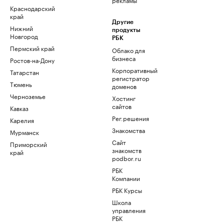
Краснодарский
край
Другие
Нижний
продукты
Новгород
РБК
Пермский край
Облако для
бизнеса
Ростов-на-Дону
Корпоративный
Татарстан
регистратор
Тюмень
доменов
Черноземье
Хостинг
сайтов
Кавказ
Рег.решения
Карелия
Знакомства
Мурманск
Сайт
Приморский
знакомств
край
podbor.ru
РБК
Компании
РБК Курсы
Школа
управления
РБК