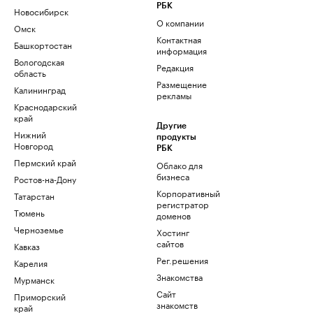
РБК
Новосибирск
О компании
Омск
Контактная
Башкортостан
информация
Вологодская
Редакция
область
Размещение
Калининград
рекламы
Краснодарский
край
Другие
Нижний
продукты
Новгород
РБК
Пермский край
Облако для
бизнеса
Ростов-на-Дону
Корпоративный
Татарстан
регистратор
Тюмень
доменов
Черноземье
Хостинг
сайтов
Кавказ
Рег.решения
Карелия
Знакомства
Мурманск
Сайт
Приморский
знакомств
край