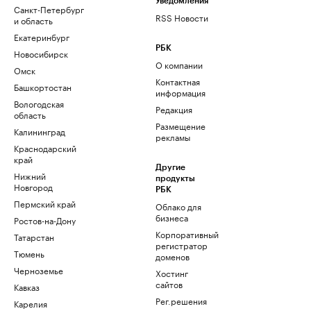
Уведомления
Санкт-Петербург
RSS Новости
и область
Екатеринбург
РБК
Новосибирск
О компании
Омск
Контактная
Башкортостан
информация
Вологодская
Редакция
область
Размещение
Калининград
рекламы
Краснодарский
край
Другие
Нижний
продукты
Новгород
РБК
Пермский край
Облако для
бизнеса
Ростов-на-Дону
Корпоративный
Татарстан
регистратор
Тюмень
доменов
Черноземье
Хостинг
сайтов
Кавказ
Рег.решения
Карелия