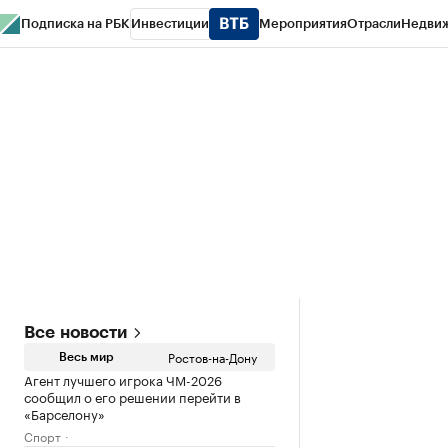
Подписка на РБК
Инвестиции
Мероприятия
Отрасли
Недви
РБК Курсы
РБК Life
Тренды
Визионеры
Национальные проекты
Горо
Спецпроекты СПб
Конференции СПб
Спецпроекты
Проверка конт
Все новости
Ростов-на-Дону
Весь мир
Агент лучшего игрока ЧМ-2026
сообщил о его решении перейти в
«Барселону»
Спорт