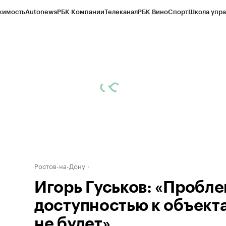
жимость
Autonews
РБК Компании
Телеканал
РБК Вино
Спорт
Школа упра
д
Стиль
Крипто
РБК Бизнес-среда
Дискуссионный клуб
Исследования
К
рагентов
Политика
Экономика
Бизнес
Технологии и медиа
Финансы
Рын
Ростов-на-Дону
Игорь Гуськов: «Пробле
доступностью к объект
не будет»