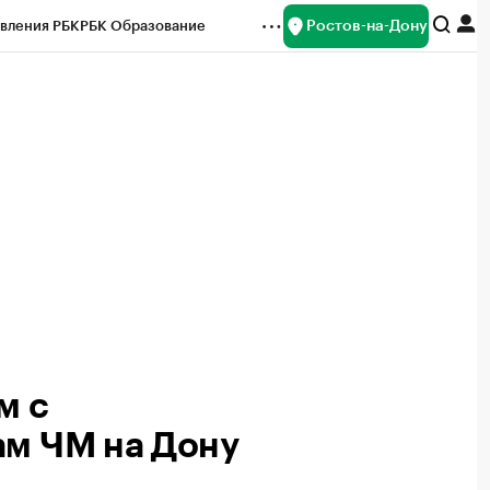
Ростов-на-Дону
вления РБК
РБК Образование
редитные рейтинги
Франшизы
Газета
ок наличной валюты
м с
ам ЧМ на Дону