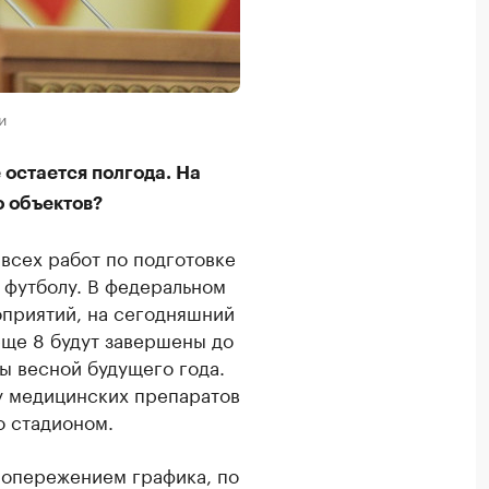
и
 остается полгода. На
о объектов?
всех работ по подготовке
 футболу. В федеральном
оприятий, на сегодняшний
еще 8 будут завершены до
ны весной будущего года.
у медицинских препаратов
о стадионом.
с опережением графика, по