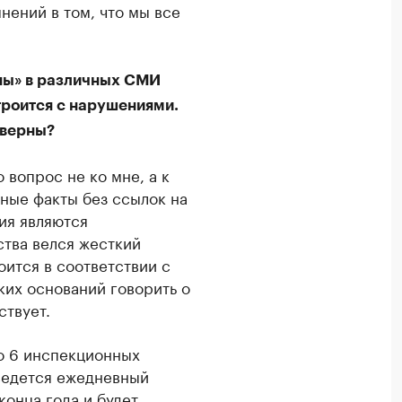
нений в том, что мы все
ены» в различных СМИ
троится с нарушениями.
 верны?
вопрос не ко мне, а к
ные факты без ссылок на
ия являются
ства велся жесткий
оится в соответствии с
ких оснований говорить о
ствует.
о 6 инспекционных
ведется ежедневный
конца года и будет