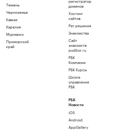
регистратор
Тюмень
доменов
Черноземье
Хостинг
сайтов
Кавказ
Рег.решения
Карелия
Знакомства
Мурманск
Сайт
Приморский
знакомств
край
podbor.ru
РБК
Компании
РБК Курсы
Школа
управления
РБК
РБК
Новости
iOS
Android
AppGallery