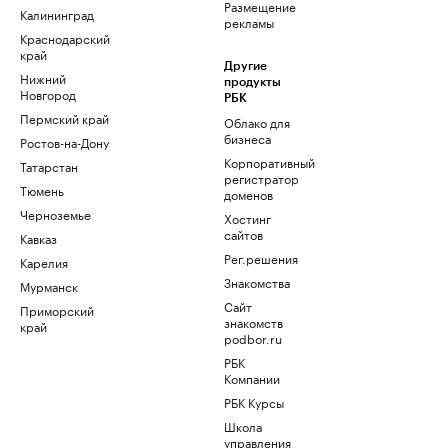
Размещение
Калининград
рекламы
Краснодарский
край
Другие
Нижний
продукты
Новгород
РБК
Пермский край
Облако для
бизнеса
Ростов-на-Дону
Корпоративный
Татарстан
регистратор
Тюмень
доменов
Черноземье
Хостинг
сайтов
Кавказ
Рег.решения
Карелия
Знакомства
Мурманск
Сайт
Приморский
знакомств
край
podbor.ru
РБК
Компании
РБК Курсы
Школа
управления