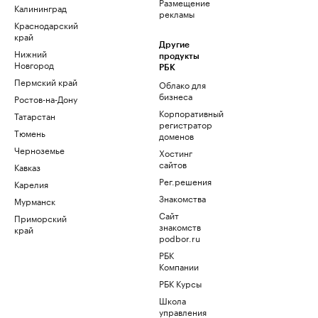
Размещение
Калининград
рекламы
Краснодарский
край
Другие
Нижний
продукты
Новгород
РБК
Пермский край
Облако для
бизнеса
Ростов-на-Дону
Корпоративный
Татарстан
регистратор
Тюмень
доменов
Черноземье
Хостинг
сайтов
Кавказ
Рег.решения
Карелия
Знакомства
Мурманск
Сайт
Приморский
знакомств
край
podbor.ru
РБК
Компании
РБК Курсы
Школа
управления