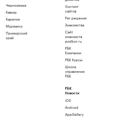
Черноземье
Хостинг
сайтов
Кавказ
Рег.решения
Карелия
Знакомства
Мурманск
Сайт
Приморский
знакомств
край
podbor.ru
РБК
Компании
РБК Курсы
Школа
управления
РБК
РБК
Новости
iOS
Android
AppGallery