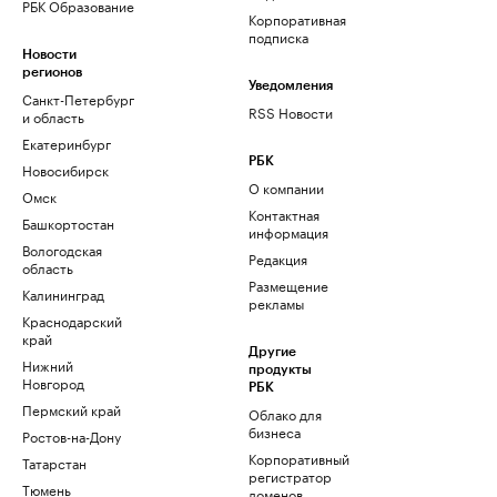
РБК Образование
Корпоративная
подписка
Новости
регионов
Уведомления
Санкт-Петербург
RSS Новости
и область
Екатеринбург
РБК
Новосибирск
О компании
Омск
Контактная
Башкортостан
информация
Вологодская
Редакция
область
Размещение
Калининград
рекламы
Краснодарский
край
Другие
Нижний
продукты
Новгород
РБК
Пермский край
Облако для
бизнеса
Ростов-на-Дону
Корпоративный
Татарстан
регистратор
Тюмень
доменов