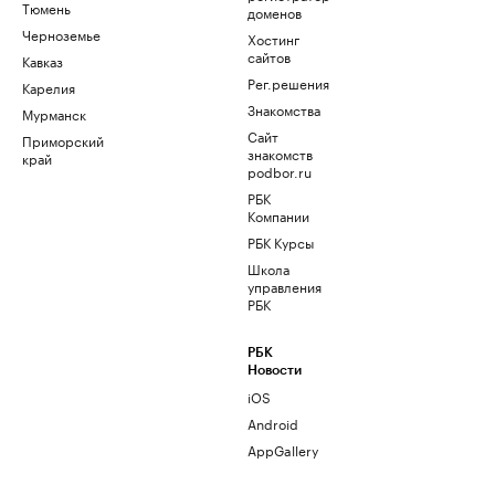
Тюмень
доменов
Черноземье
Хостинг
сайтов
Кавказ
Рег.решения
Карелия
Знакомства
Мурманск
Сайт
Приморский
знакомств
край
podbor.ru
РБК
Компании
РБК Курсы
Школа
управления
РБК
РБК
Новости
iOS
Android
AppGallery