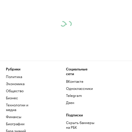
Рубрики
Социальные
сети
Политика
ВКонтакте
Экономика
Одноклассники
Общество
Telegram
Бизнес
Дзен
Технологии и
медиа
Финансы
Подписки
Скрыть баннеры
Биографии
на РБК
База знаний