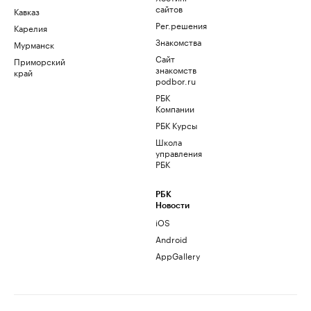
сайтов
Кавказ
Рег.решения
Карелия
Знакомства
Мурманск
Сайт
Приморский
знакомств
край
podbor.ru
РБК
Компании
РБК Курсы
Школа
управления
РБК
РБК
Новости
iOS
Android
AppGallery