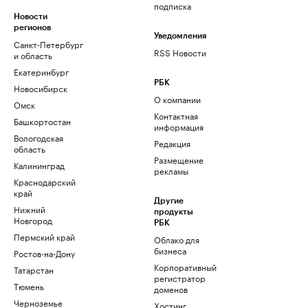
подписка
Новости
регионов
Уведомления
Санкт-Петербург
RSS Новости
и область
Екатеринбург
РБК
Новосибирск
О компании
Омск
Контактная
Башкортостан
информация
Вологодская
Редакция
область
Размещение
Калининград
рекламы
Краснодарский
край
Другие
Нижний
продукты
Новгород
РБК
Пермский край
Облако для
бизнеса
Ростов-на-Дону
Корпоративный
Татарстан
регистратор
Тюмень
доменов
Черноземье
Хостинг