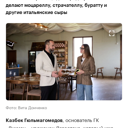
делают моцареллу, страчателлу, буратту и
другие итальянские сыры
Фото:
Вита Донченко
, основатель ГК
Казбек Гюльмагомедов
«Лукман», уроженец Дагестана, который уже