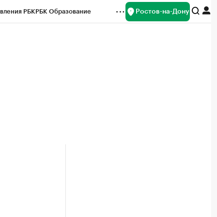
Ростов-на-Дону
вления РБК
РБК Образование
редитные рейтинги
Франшизы
Газета
ок наличной валюты