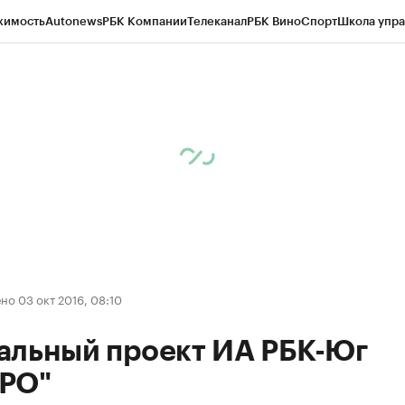
жимость
Autonews
РБК Компании
Телеканал
РБК Вино
Спорт
Школа упра
д
Стиль
Крипто
РБК Бизнес-среда
Дискуссионный клуб
Исследования
К
рагентов
Политика
Экономика
Бизнес
Технологии и медиа
Финансы
Рын
о 03 окт 2016, 08:10
альный проект ИА РБК-Юг
РО"