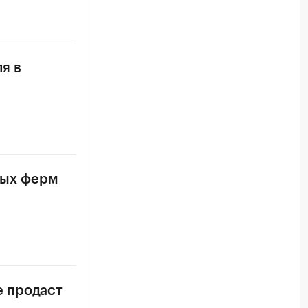
я в
чных ферм
е продаст