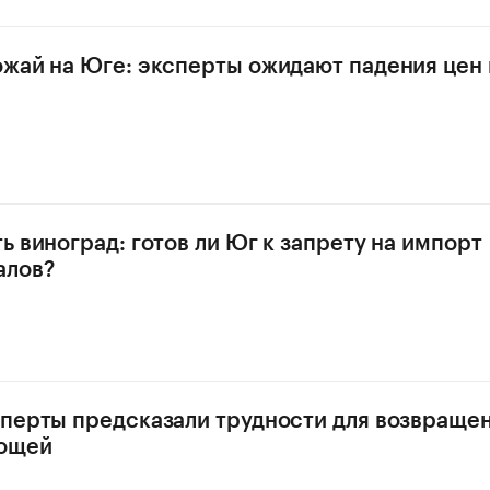
жай на Юге: эксперты ожидают падения цен 
ь виноград: готов ли Юг к запрету на импорт
алов?
перты предсказали трудности для возвраще
вощей