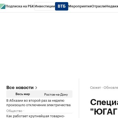
Подписка на РБК
Инвестиции
Мероприятия
Отрасли
Недви
РБК Курсы
РБК Life
Тренды
Визионеры
Национальные проекты
Горо
Спецпроекты СПб
Конференции СПб
Спецпроекты
Проверка конт
Сюжет
·
Обновлен
Все новости
Ростов-на-Дону
Весь мир
В Абхазии во второй раз за неделю
Специ
произошло отключение электричества
Общество
"ЮГАГ
Как работает крупнейшая товарно-