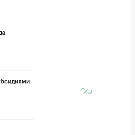
да
убсидиями