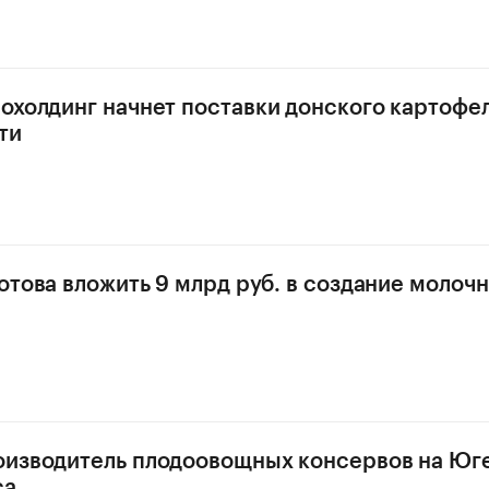
охолдинг начнет поставки донского картофел
ти
готова вложить 9 млрд руб. в создание моло
изводитель плодоовощных консервов на Юг
са