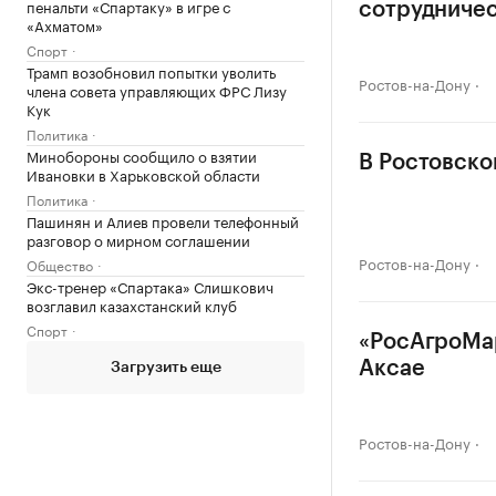
пенальти «Спартаку» в игре с
сотрудниче
«Ахматом»
Спорт
Трамп возобновил попытки уволить
Ростов-на-Дону
члена совета управляющих ФРС Лизу
Кук
Политика
Минобороны сообщило о взятии
В Ростовско
Ивановки в Харьковской области
Политика
Пашинян и Алиев провели телефонный
разговор о мирном соглашении
Ростов-на-Дону
Общество
Экс-тренер «Спартака» Слишкович
возглавил казахстанский клуб
Спорт
«РосАгроМар
Аксае
Загрузить еще
Ростов-на-Дону