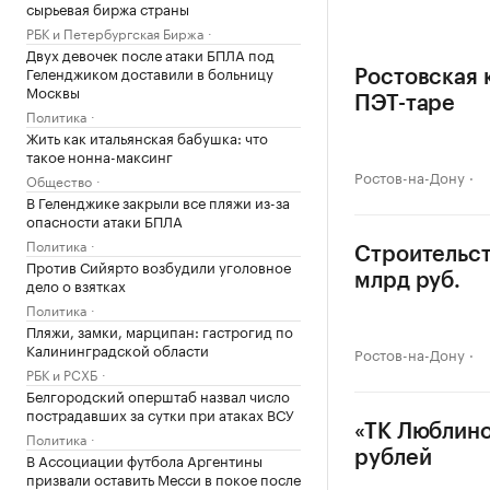
сырьевая биржа страны
РБК и Петербургская Биржа
Двух девочек после атаки БПЛА под
Геленджиком доставили в больницу
Ростовская 
Москвы
ПЭТ-таре
Политика
Жить как итальянская бабушка: что
такое нонна-максинг
Ростов-на-Дону
Общество
В Геленджике закрыли все пляжи из-за
опасности атаки БПЛА
Политика
Строительст
Против Сийярто возбудили уголовное
млрд руб.
дело о взятках
Политика
Пляжи, замки, марципан: гастрогид по
Калининградской области
Ростов-на-Дону
РБК и РСХБ
Белгородский оперштаб назвал число
пострадавших за сутки при атаках ВСУ
«ТК Люблино
Политика
рублей
В Ассоциации футбола Аргентины
призвали оставить Месси в покое после