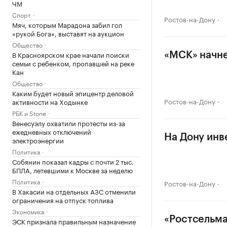
ЧМ
Спорт
Ростов-на-Дону
Мяч, которым Марадона забил гол
«рукой Бога», выставят на аукцион
Общество
В Красноярском крае начали поиски
«МСК» начне
семьи с ребенком, пропавшей на реке
Кан
Общество
Каким будет новый эпицентр деловой
Ростов-на-Дону
активности на Ходынке
РБК и Stone
Венесуэлу охватили протесты из-за
ежедневных отключений
На Дону инв
электроэнергии
Политика
Собянин показал кадры с почти 2 тыс.
БПЛА, летевшими к Москве за неделю
Политика
Ростов-на-Дону
В Хакасии на отдельных АЗС отменили
ограничения на отпуск топлива
Экономика
«Ростсельма
ЭСК признала правильным назначение