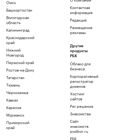
Омск
Контактная
Башкортостан
информация
Вологодская
Редакция
область
Размещение
Калининград
рекламы
Краснодарский
край
Другие
Нижний
продукты
Новгород
РБК
Пермский край
Облако для
бизнеса
Ростов-на-Дону
Корпоративный
Татарстан
регистратор
Тюмень
доменов
Черноземье
Хостинг
сайтов
Кавказ
Рег.решения
Карелия
Знакомства
Мурманск
Сайт
Приморский
знакомств
край
podbor.ru
РБК