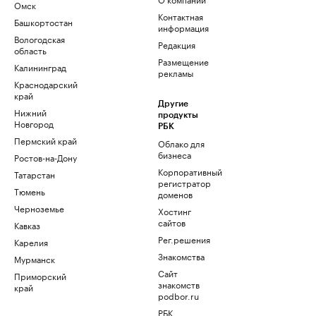
Омск
Контактная
Башкортостан
информация
Вологодская
Редакция
область
Размещение
Калининград
рекламы
Краснодарский
край
Другие
Нижний
продукты
Новгород
РБК
Пермский край
Облако для
бизнеса
Ростов-на-Дону
Корпоративный
Татарстан
регистратор
Тюмень
доменов
Черноземье
Хостинг
сайтов
Кавказ
Рег.решения
Карелия
Знакомства
Мурманск
Сайт
Приморский
знакомств
край
podbor.ru
РБК