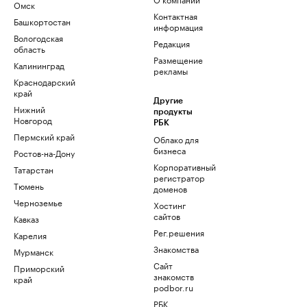
Омск
Контактная
Башкортостан
информация
Вологодская
Редакция
область
Размещение
Калининград
рекламы
Краснодарский
край
Другие
Нижний
продукты
Новгород
РБК
Пермский край
Облако для
бизнеса
Ростов-на-Дону
Корпоративный
Татарстан
регистратор
Тюмень
доменов
Черноземье
Хостинг
сайтов
Кавказ
Рег.решения
Карелия
Знакомства
Мурманск
Сайт
Приморский
знакомств
край
podbor.ru
РБК