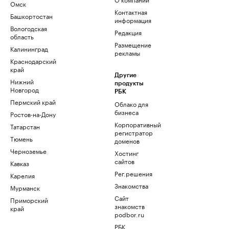
Омск
Контактная
Башкортостан
информация
Вологодская
Редакция
область
Размещение
Калининград
рекламы
Краснодарский
край
Другие
Нижний
продукты
Новгород
РБК
Пермский край
Облако для
бизнеса
Ростов-на-Дону
Корпоративный
Татарстан
регистратор
Тюмень
доменов
Черноземье
Хостинг
сайтов
Кавказ
Рег.решения
Карелия
Знакомства
Мурманск
Сайт
Приморский
знакомств
край
podbor.ru
РБК