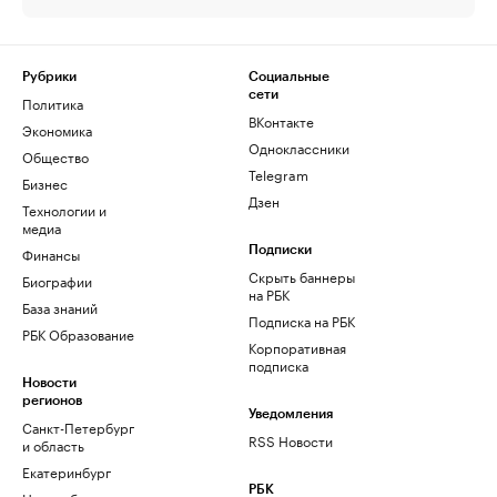
Рубрики
Социальные
сети
Политика
ВКонтакте
Экономика
Одноклассники
Общество
Telegram
Бизнес
Дзен
Технологии и
медиа
Финансы
Подписки
Скрыть баннеры
Биографии
на РБК
База знаний
Подписка на РБК
РБК Образование
Корпоративная
подписка
Новости
регионов
Уведомления
Санкт-Петербург
RSS Новости
и область
Екатеринбург
РБК