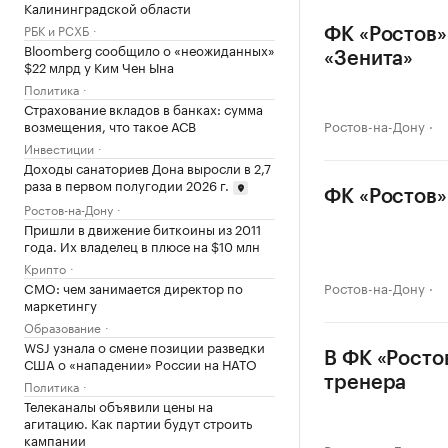
Калининградской области
РБК и РСХБ
ФК «Ростов»
Bloomberg сообщило о «неожиданных»
«Зенита»
$22 млрд у Ким Чен Ына
Политика
Страхование вкладов в банках: сумма
возмещения, что такое АСВ
Ростов-на-Дону
Инвестиции
Доходы санаториев Дона выросли в 2,7
раза в первом полугодии 2026 г.
ФК «Ростов»
Ростов-на-Дону
Пришли в движение биткоины из 2011
года. Их владелец в плюсе на $10 млн
Крипто
CMO: чем занимается директор по
Ростов-на-Дону
маркетингу
Образование
WSJ узнала о смене позиции разведки
В ФК «Росто
США о «нападении» России на НАТО
тренера
Политика
Телеканалы объявили цены на
агитацию. Как партии будут строить
кампании