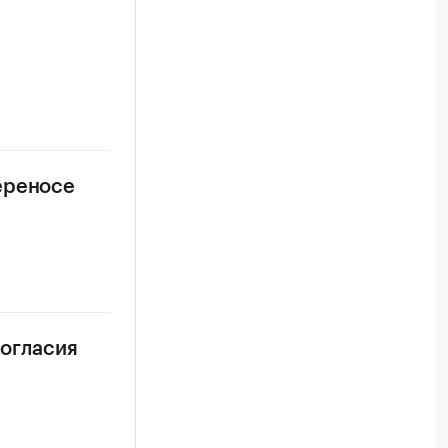
ереносе
согласия