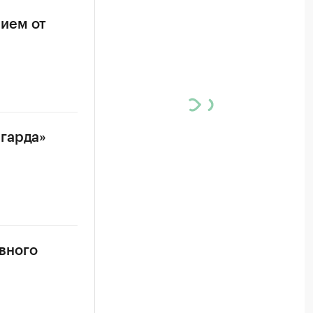
ием от
нгарда»
авного