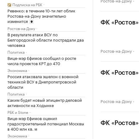
Ростов-на-Дону
Подписка на РБК
Ревенко: в течение 10-ти лет облик
Ростова-на-Дону значительно
изменится
ФК «Ростов»
Ростов-на-Дону
В результате атаки ВСУ по
Белгородской области пострадали два
человека
Ростов-на-Дону
Политика
Вице-мэр Ефимов сообщил о росте
числа проектов КРТ до 470
Экономика
ФК «Ростов»
Россия атаковала эшелон с военной
техникой ВСУ в Днепропетровской
области
Политика
Каким будет новый эпицентр деловой
Ростов-на-Дону
активности на Ходынке
РБК и Stone
Вице-мэр Ефимов оценил
ФК «Ростов»
градостроительный потенциал Москвы
в 400 млн кв. м
Экономика