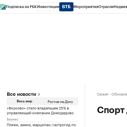
Подписка на РБК
Инвестиции
Мероприятия
Отрасли
Недви
РБК Курсы
РБК Life
Тренды
Визионеры
Национальные проекты
Горо
Спецпроекты СПб
Конференции СПб
Спецпроекты
Проверка конт
Сюжет
·
Обновлен
Все новости
Ростов-на-Дону
Весь мир
«Внуково» стало владельцем 25% в
Спорт
управляющей компании Домодедово
Бизнес
Пляжи, замки, марципан: гастрогид по