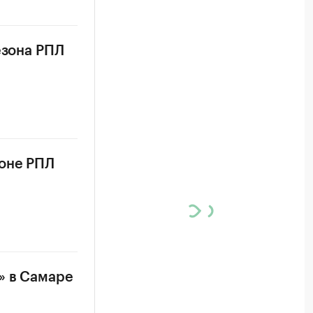
езона РПЛ
зоне РПЛ
» в Самаре