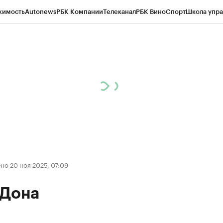
жимость
Autonews
РБК Компании
Телеканал
РБК Вино
Спорт
Школа упра
д
Стиль
Крипто
РБК Бизнес-среда
Дискуссионный клуб
Исследования
К
рагентов
Политика
Экономика
Бизнес
Технологии и медиа
Финансы
Рын
о 20 ноя 2025, 07:09
 Дона