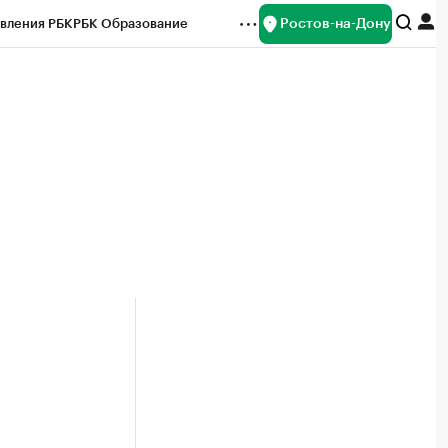
Ростов-на-Дону
вления РБК
РБК Образование
редитные рейтинги
Франшизы
Газета
ок наличной валюты