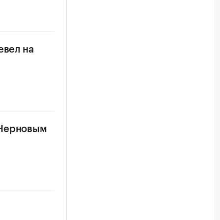
евел на
 Черновым