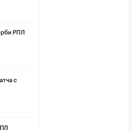
ерби РПЛ
атча с
РПЛ