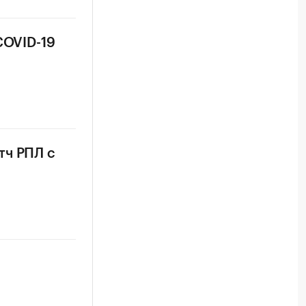
COVID-19
тч РПЛ с