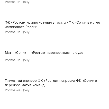
Ростов-на-Дону
ФК «Ростов» крупно уступил в гостях «ФК «Сочи» в матче
чемпионата России
Ростов-на-Дону
Матч «Сочи» — «Ростов» переноситься не будет
Ростов-на-Дону
Титульный спонсор ФК «Ростов» попросил ФК «Сочи» о
переносе матча команд
Ростов-на-Дону