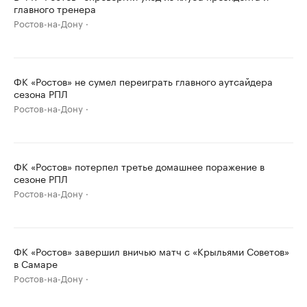
главного тренера
Ростов-на-Дону
ФК «Ростов» не сумел переиграть главного аутсайдера
сезона РПЛ
Ростов-на-Дону
ФК «Ростов» потерпел третье домашнее поражение в
сезоне РПЛ
Ростов-на-Дону
ФК «Ростов» завершил вничью матч с «Крыльями Советов»
в Самаре
Ростов-на-Дону