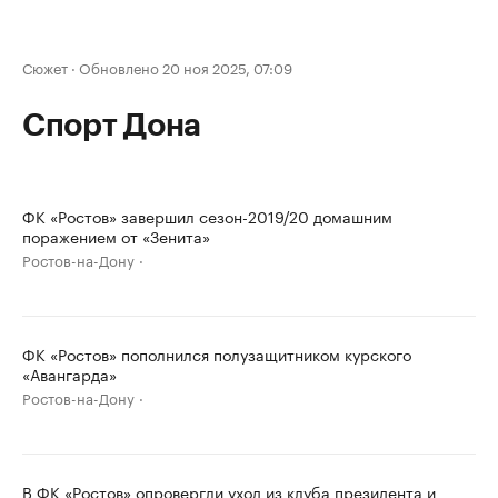
Сюжет
·
Обновлено 20 ноя 2025, 07:09
Спорт Дона
ФК «Ростов» завершил сезон-2019/20 домашним
поражением от «Зенита»
Ростов-на-Дону
ФК «Ростов» пополнился полузащитником курского
«Авангарда»
Ростов-на-Дону
В ФК «Ростов» опровергли уход из клуба президента и