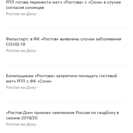
РПЛ готова перенести матч «Ростова» с «Сочи» в случае
согласия сочинцев
Ростов-на-Дону
Фальстарт: в ФК «Ростов» выявлены случаи заболевания
COVID-19
Ростов-на-Дону
Болельщикам «Ростова» запретили посещать гостевой
матч РПЛ с ФК «Сочи»
Ростов-на-Дону
«Ростов-Дон» признан чемпионом России по гандболу в
сезоне-2019/20
Ростов-на-Дону