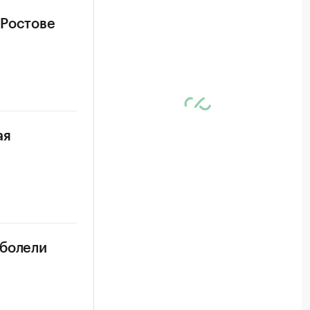
 Ростове
ая
аболели