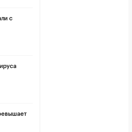
али с
вируса
превышает