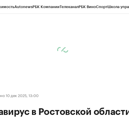
жимость
Autonews
РБК Компании
Телеканал
РБК Вино
Спорт
Школа упра
д
Стиль
Крипто
РБК Бизнес-среда
Дискуссионный клуб
Исследования
К
рагентов
Политика
Экономика
Бизнес
Технологии и медиа
Финансы
Рын
о 10 дек 2025, 13:00
вирус в Ростовской област