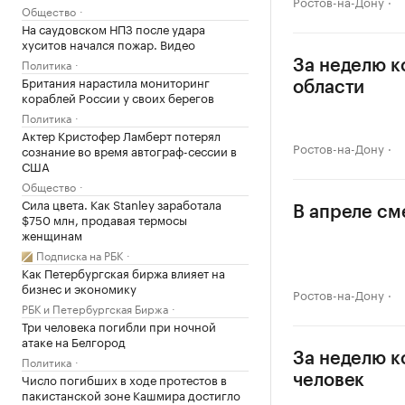
Ростов-на-Дону
Общество
На саудовском НПЗ после удара
хуситов начался пожар. Видео
Политика
За неделю к
Британия нарастила мониторинг
области
кораблей России у своих берегов
Политика
Актер Кристофер Ламберт потерял
Ростов-на-Дону
сознание во время автограф-сессии в
США
Общество
Сила цвета. Как Stanley заработала
В апреле см
$750 млн, продавая термосы
женщинам
Подписка на РБК
Как Петербургская биржа влияет на
бизнес и экономику
Ростов-на-Дону
РБК и Петербургская Биржа
Три человека погибли при ночной
атаке на Белгород
За неделю к
Политика
Число погибших в ходе протестов в
человек
пакистанской зоне Кашмира достигло