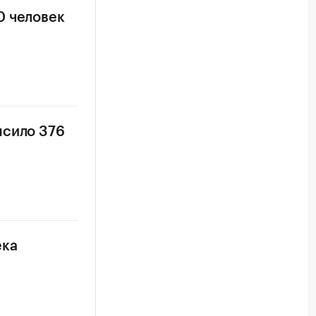
0 человек
ысило 376
ека