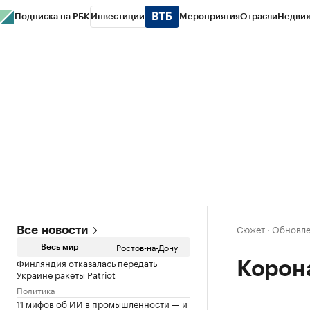
Подписка на РБК
Инвестиции
Мероприятия
Отрасли
Недви
РБК Курсы
РБК Life
Тренды
Визионеры
Национальные проекты
Горо
Спецпроекты СПб
Конференции СПб
Спецпроекты
Проверка конт
Сюжет
·
Обновлен
Все новости
Ростов-на-Дону
Весь мир
Финляндия отказалась передать
Корона
Украине ракеты Patriot
Политика
11 мифов об ИИ в промышленности — и