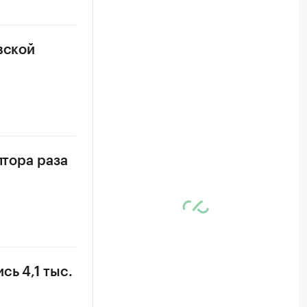
вской
лтора раза
ь 4,1 тыс.