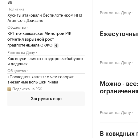
89
Политика
Ростов-на-Дону
Хуситы атаковали беспилотником НПЗ
Aramco в Джизане
Общество
Ежесуточный
КРТ по-кавказски: Минстрой РФ
отметил взрывной рост
градпотенциала СКФО
Ростов-на-Дону
Как внуки влияют на здоровье бабушек
Ростов-на-Дону
и дедушек
Общество
«Последняя капля»: о чем говорят
внезапные вспышки гнева
Можно - все
Подписка на РБК
ограничени
Загрузить еще
Ростов-на-Дону
В ковидных 