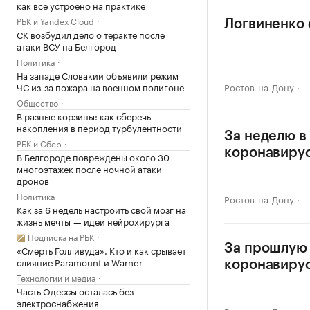
как все устроено на практике
РБК и Yandex Cloud
Логвиненко 
СК возбудил дело о теракте после
атаки ВСУ на Белгород
Политика
На западе Словакии объявили режим
ЧС из-за пожара на военном полигоне
Ростов-на-Дону
Общество
В разные корзины: как сберечь
накопления в период турбулентности
За неделю в
РБК и Сбер
коронавиру
В Белгороде повреждены около 30
многоэтажек после ночной атаки
дронов
Политика
Ростов-на-Дону
Как за 6 недель настроить свой мозг на
жизнь мечты — идеи нейрохирурга
Подписка на РБК
За прошлую 
«Смерть Голливуда». Кто и как срывает
слияние Paramount и Warner
коронавиру
Технологии и медиа
Часть Одессы осталась без
электроснабжения