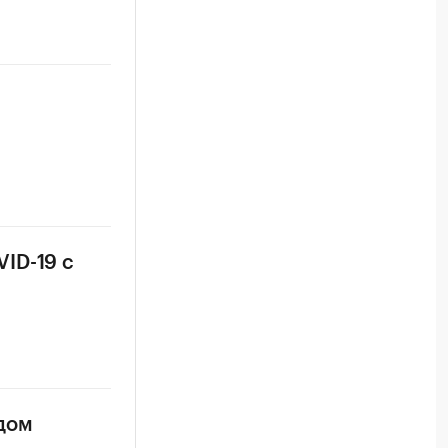
ID-19 с
идом