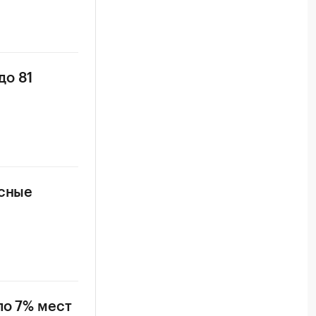
до 81
усные
ло 7% мест