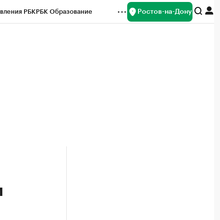
Ростов-на-Дону
вления РБК
РБК Образование
редитные рейтинги
Франшизы
Газета
ок наличной валюты
и