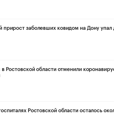
 прирост заболевших ковидом на Дону упал 
: в Ростовской области отменили коронавир
я
госпиталях Ростовской области осталось око