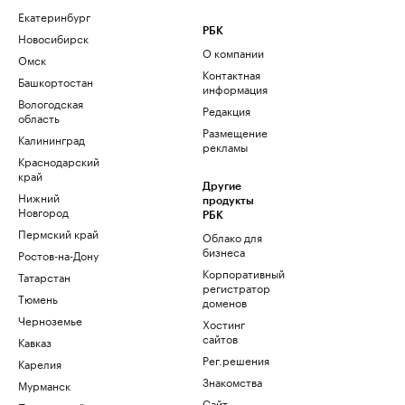
Екатеринбург
РБК
Новосибирск
О компании
Омск
Контактная
Башкортостан
информация
Вологодская
Редакция
область
Размещение
Калининград
рекламы
Краснодарский
край
Другие
Нижний
продукты
Новгород
РБК
Пермский край
Облако для
бизнеса
Ростов-на-Дону
Корпоративный
Татарстан
регистратор
Тюмень
доменов
Черноземье
Хостинг
сайтов
Кавказ
Рег.решения
Карелия
Знакомства
Мурманск
Сайт