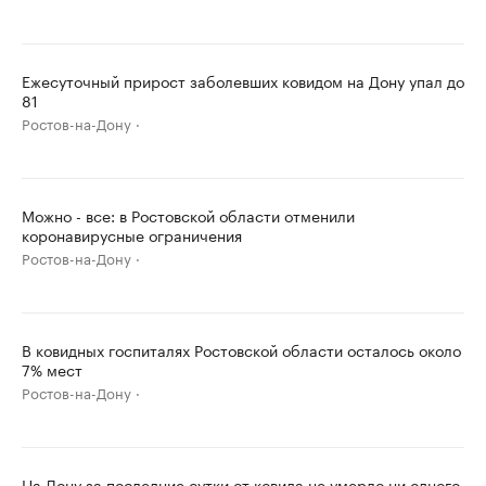
Ежесуточный прирост заболевших ковидом на Дону упал до
81
Ростов-на-Дону
Можно - все: в Ростовской области отменили
коронавирусные ограничения
Ростов-на-Дону
В ковидных госпиталях Ростовской области осталось около
7% мест
Ростов-на-Дону
На Дону за последние сутки от ковида не умерло ни одного