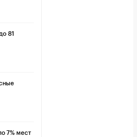
до 81
усные
ло 7% мест