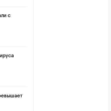
али с
вируса
превышает