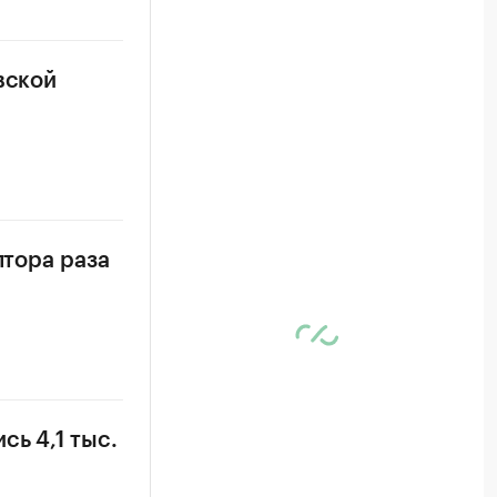
вской
лтора раза
ь 4,1 тыс.