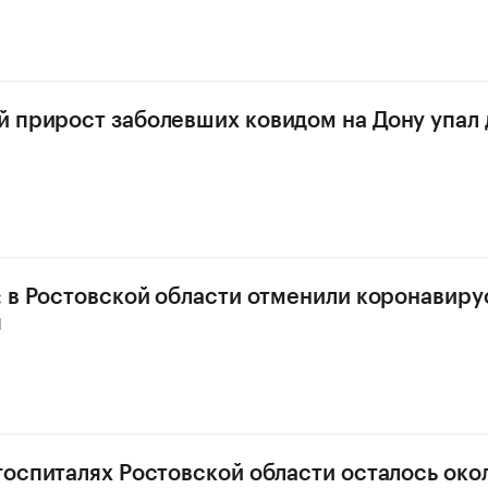
 прирост заболевших ковидом на Дону упал 
: в Ростовской области отменили коронавир
я
госпиталях Ростовской области осталось око