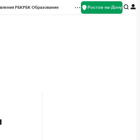
Ростов-на-Дону
вления РБК
РБК Образование
редитные рейтинги
Франшизы
Газета
ок наличной валюты
и