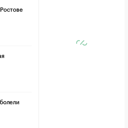
 Ростове
ая
аболели