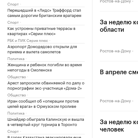
Ростов-на-Дону
Спорт
Перешедший в «Лидс» Траффорд стал
самым дорогим британским вратарем
Спорт
За неделю к
Как устроены приватные террасы в
области
квартирах «Серии плюс»
РБК и ПИК Серия плюс
Аэропорт Домодедово открыли для
Ростов-на-Дону
приема и вылета самолетов
Политика
Женщина и ребенок погибли во время
непогоды в Смоленске
В апреле см
Общество
Арест запросили обвиняемой по делу о
порнографии экс-участнице «Дома-2»
Общество
Ростов-на-Дону
Иран сообщил об «операции против
целей врага» в Ормузском проливе
Политика
Шнайдер обыграла Калинскую и вышла
За неделю к
в четвертый круг турнира в Торонто
человек
Спорт
В горах Казахстана эвакуировали еще