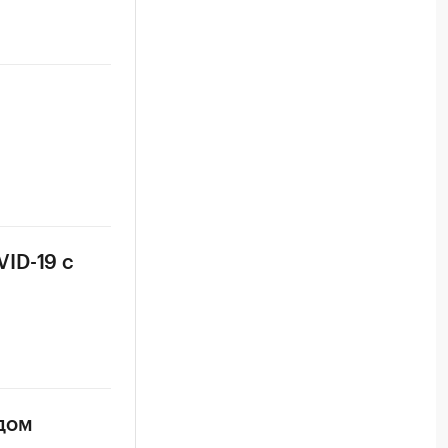
ID-19 с
идом