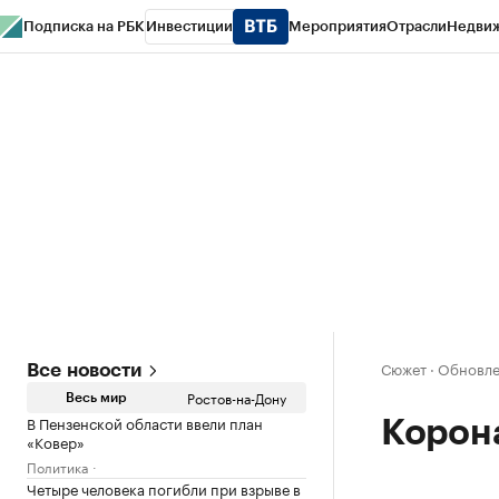
Подписка на РБК
Инвестиции
Мероприятия
Отрасли
Недви
РБК Курсы
РБК Life
Тренды
Визионеры
Национальные проекты
Горо
Спецпроекты СПб
Конференции СПб
Спецпроекты
Проверка конт
Сюжет
·
Обновлен
Все новости
Ростов-на-Дону
Весь мир
В Пензенской области ввели план
Корона
«Ковер»
Политика
Четыре человека погибли при взрыве в