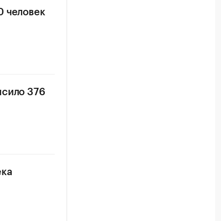
0 человек
ысило 376
ека