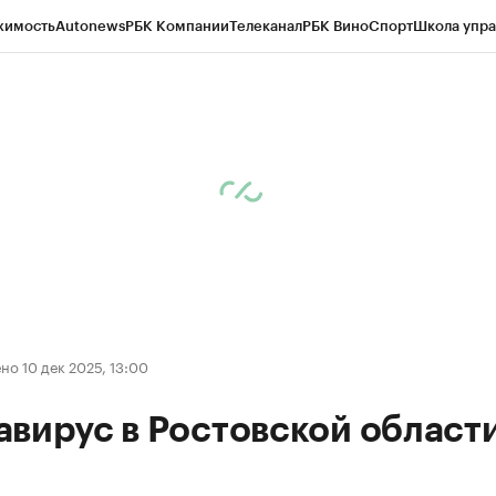
жимость
Autonews
РБК Компании
Телеканал
РБК Вино
Спорт
Школа упра
д
Стиль
Крипто
РБК Бизнес-среда
Дискуссионный клуб
Исследования
К
рагентов
Политика
Экономика
Бизнес
Технологии и медиа
Финансы
Рын
о 10 дек 2025, 13:00
вирус в Ростовской област