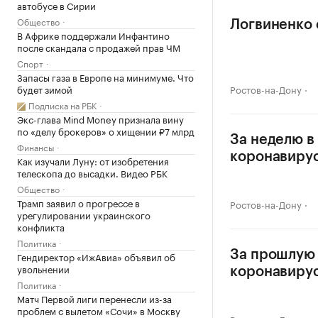
автобусе в Сирии
Общество
Логвиненко 
В Африке поддержали Инфантино
после скандала с продажей прав ЧМ
Спорт
Запасы газа в Европе на минимуме. Что
будет зимой
Ростов-на-Дону
Подписка на РБК
Экс-глава Mind Money признала вину
по «делу брокеров» о хищении ₽7 млрд
За неделю в
Финансы
коронавиру
Как изучали Луну: от изобретения
телескопа до высадки. Видео РБК
Общество
Трамп заявил о прогрессе в
Ростов-на-Дону
урегулировании украинского
конфликта
Политика
За прошлую 
Гендиректор «ИжАвиа» объявил об
увольнении
коронавиру
Политика
Матч Первой лиги перенесли из-за
проблем с вылетом «Сочи» в Москву