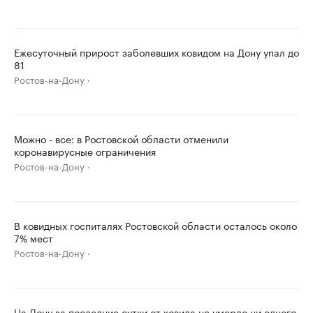
Ежесуточный прирост заболевших ковидом на Дону упал до
81
Ростов-на-Дону
Можно - все: в Ростовской области отменили
коронавирусные ограничения
Ростов-на-Дону
В ковидных госпиталях Ростовской области осталось около
7% мест
Ростов-на-Дону
На Дону за последние сутки от ковида не умерло ни одного