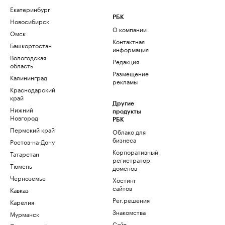
Екатеринбург
РБК
Новосибирск
О компании
Омск
Контактная
Башкортостан
информация
Вологодская
Редакция
область
Размещение
Калининград
рекламы
Краснодарский
край
Другие
Нижний
продукты
Новгород
РБК
Пермский край
Облако для
бизнеса
Ростов-на-Дону
Корпоративный
Татарстан
регистратор
Тюмень
доменов
Черноземье
Хостинг
сайтов
Кавказ
Рег.решения
Карелия
Знакомства
Мурманск
Сайт