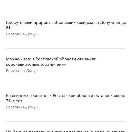
Ежесуточный прирост заболевших ковидом на Дону упал до
81
Ростов-на-Дону
Можно - все: в Ростовской области отменили
коронавирусные ограничения
Ростов-на-Дону
В ковидных госпиталях Ростовской области осталось около
7% мест
Ростов-на-Дону
На Дону за последние сутки от ковида не умерло ни одного