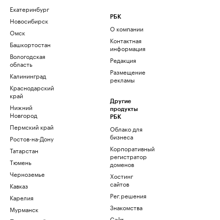
Екатеринбург
РБК
Новосибирск
О компании
Омск
Контактная
Башкортостан
информация
Вологодская
Редакция
область
Размещение
Калининград
рекламы
Краснодарский
край
Другие
Нижний
продукты
Новгород
РБК
Пермский край
Облако для
бизнеса
Ростов-на-Дону
Корпоративный
Татарстан
регистратор
Тюмень
доменов
Черноземье
Хостинг
сайтов
Кавказ
Рег.решения
Карелия
Знакомства
Мурманск
Сайт