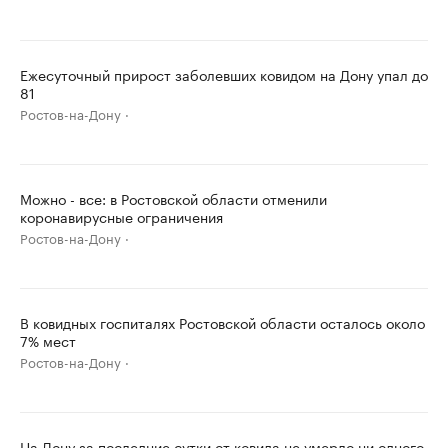
Ежесуточный прирост заболевших ковидом на Дону упал до
81
Ростов-на-Дону
Можно - все: в Ростовской области отменили
коронавирусные ограничения
Ростов-на-Дону
В ковидных госпиталях Ростовской области осталось около
7% мест
Ростов-на-Дону
На Дону за последние сутки от ковида не умерло ни одного