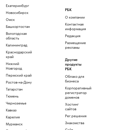
Екатеринбург
РБК
Новосибирск
О компании
Омск
Контактная
Башкортостан
информация
Вологодская
Редакция
область
Размещение
Калининград
рекламы
Краснодарский
край
Другие
Нижний
продукты
Новгород
РБК
Пермский край
Облако для
бизнеса
Ростов-на-Дону
Корпоративный
Татарстан
регистратор
Тюмень
доменов
Черноземье
Хостинг
сайтов
Кавказ
Рег.решения
Карелия
Знакомства
Мурманск
Сайт