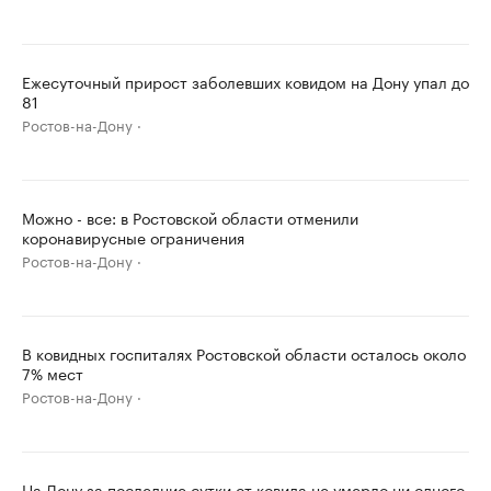
Ежесуточный прирост заболевших ковидом на Дону упал до
81
Ростов-на-Дону
Можно - все: в Ростовской области отменили
коронавирусные ограничения
Ростов-на-Дону
В ковидных госпиталях Ростовской области осталось около
7% мест
Ростов-на-Дону
На Дону за последние сутки от ковида не умерло ни одного