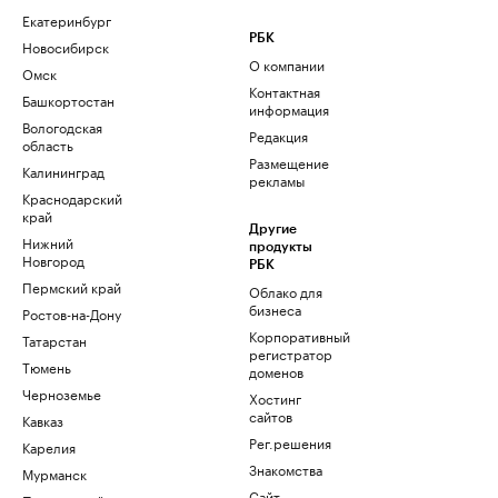
Екатеринбург
РБК
Новосибирск
О компании
Омск
Контактная
Башкортостан
информация
Вологодская
Редакция
область
Размещение
Калининград
рекламы
Краснодарский
край
Другие
Нижний
продукты
Новгород
РБК
Пермский край
Облако для
бизнеса
Ростов-на-Дону
Корпоративный
Татарстан
регистратор
Тюмень
доменов
Черноземье
Хостинг
сайтов
Кавказ
Рег.решения
Карелия
Знакомства
Мурманск
Сайт