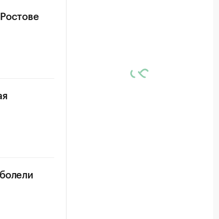
 Ростове
ая
аболели