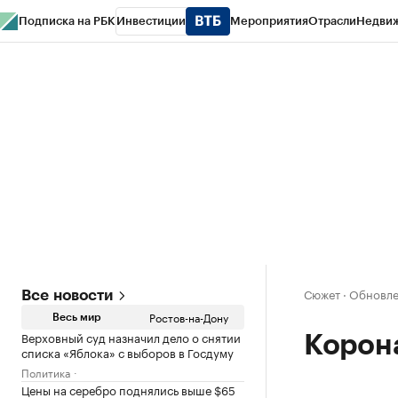
Подписка на РБК
Инвестиции
Мероприятия
Отрасли
Недви
РБК Курсы
РБК Life
Тренды
Визионеры
Национальные проекты
Горо
Спецпроекты СПб
Конференции СПб
Спецпроекты
Проверка конт
Сюжет
·
Обновлен
Все новости
Ростов-на-Дону
Весь мир
Верховный суд назначил дело о снятии
Корона
списка «Яблока» с выборов в Госдуму
Политика
Цены на серебро поднялись выше $65