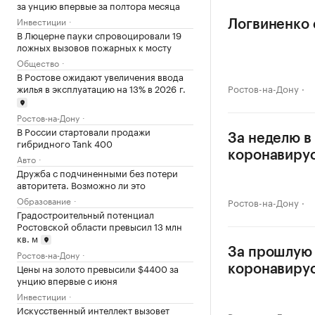
за унцию впервые за полтора месяца
Инвестиции
Логвиненко 
В Люцерне пауки спровоцировали 19
ложных вызовов пожарных к мосту
Общество
В Ростове ожидают увеличения ввода
жилья в эксплуатацию на 13% в 2026 г.
Ростов-на-Дону
Ростов-на-Дону
В России стартовали продажи
За неделю в
гибридного Tank 400
коронавиру
Авто
Дружба с подчиненными без потери
авторитета. Возможно ли это
Образование
Ростов-на-Дону
Градостроительный потенциал
Ростовской области превысил 13 млн
кв. м
За прошлую 
Ростов-на-Дону
Цены на золото превысили $4400 за
коронавиру
унцию впервые с июня
Инвестиции
Искусственный интеллект вызовет