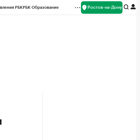
Ростов-на-Дону
вления РБК
РБК Образование
редитные рейтинги
Франшизы
Газета
ок наличной валюты
и