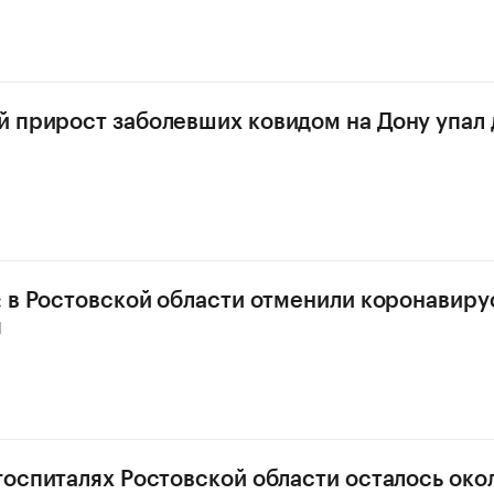
 прирост заболевших ковидом на Дону упал 
: в Ростовской области отменили коронавир
я
госпиталях Ростовской области осталось око