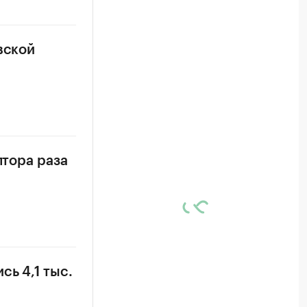
вской
лтора раза
ь 4,1 тыс.