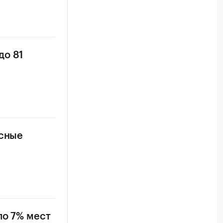
до 81
усные
ло 7% мест