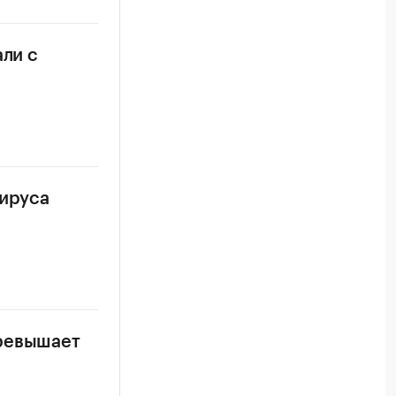
али с
вируса
превышает