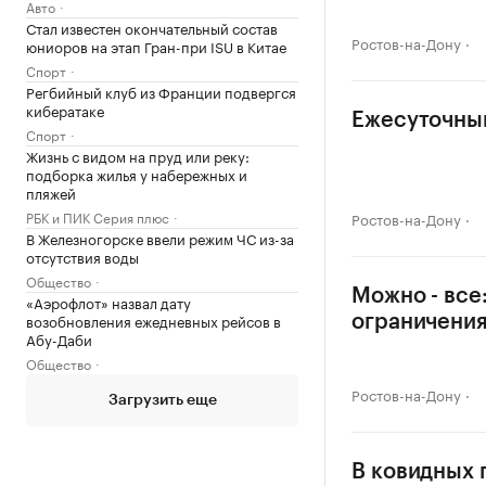
Авто
Стал известен окончательный состав
Ростов-на-Дону
юниоров на этап Гран-при ISU в Китае
Спорт
Регбийный клуб из Франции подвергся
кибератаке
Ежесуточный
Спорт
Жизнь с видом на пруд или реку:
подборка жилья у набережных и
пляжей
РБК и ПИК Серия плюс
Ростов-на-Дону
В Железногорске ввели режим ЧС из-за
отсутствия воды
Общество
Можно - все
«Аэрофлот» назвал дату
возобновления ежедневных рейсов в
ограничени
Абу-Даби
Общество
Ростов-на-Дону
Загрузить еще
В ковидных 