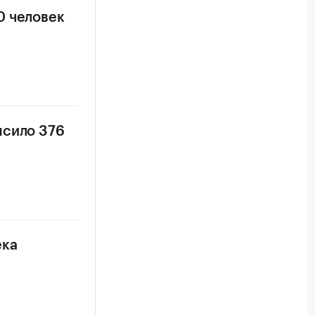
0 человек
ысило 376
ека