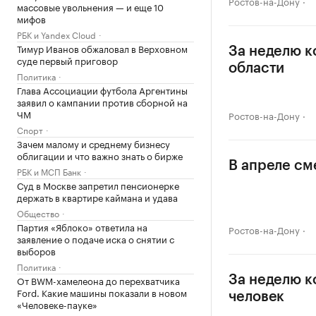
Ростов-на-Дону
массовые увольнения — и еще 10
мифов
РБК и Yandex Cloud
Тимур Иванов обжаловал в Верховном
За неделю к
суде первый приговор
области
Политика
Глава Ассоциации футбола Аргентины
заявил о кампании против сборной на
ЧМ
Ростов-на-Дону
Спорт
Зачем малому и среднему бизнесу
облигации и что важно знать о бирже
В апреле см
РБК и МСП Банк
Суд в Москве запретил пенсионерке
держать в квартире каймана и удава
Общество
Партия «Яблоко» ответила на
Ростов-на-Дону
заявление о подаче иска о снятии с
выборов
Политика
За неделю к
От BWM-хамелеона до перехватчика
Ford. Какие машины показали в новом
человек
«Человеке-пауке»