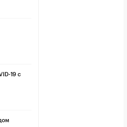
ID-19 с
идом