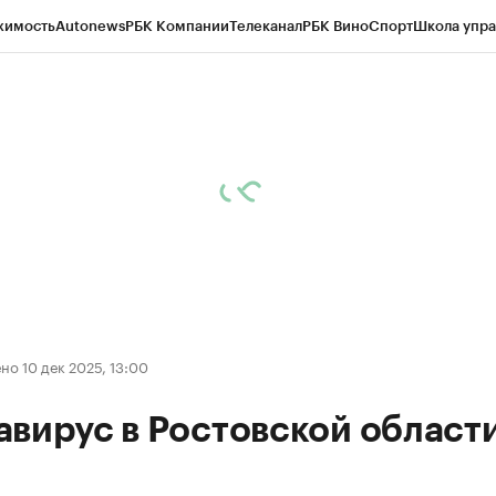
жимость
Autonews
РБК Компании
Телеканал
РБК Вино
Спорт
Школа упра
д
Стиль
Крипто
РБК Бизнес-среда
Дискуссионный клуб
Исследования
К
рагентов
Политика
Экономика
Бизнес
Технологии и медиа
Финансы
Рын
о 10 дек 2025, 13:00
вирус в Ростовской област