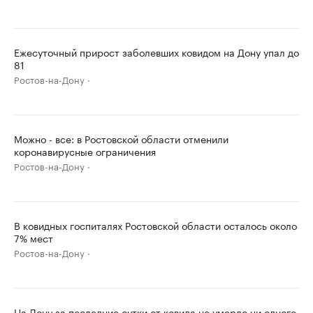
Ежесуточный прирост заболевших ковидом на Дону упал до
81
Ростов-на-Дону
Можно - все: в Ростовской области отменили
коронавирусные ограничения
Ростов-на-Дону
В ковидных госпиталях Ростовской области осталось около
7% мест
Ростов-на-Дону
На Дону за последние сутки от ковида не умерло ни одного