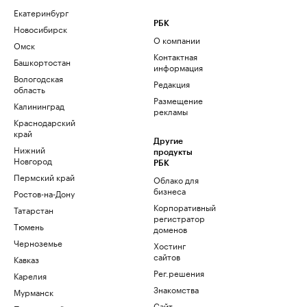
Екатеринбург
РБК
Новосибирск
О компании
Омск
Контактная
Башкортостан
информация
Вологодская
Редакция
область
Размещение
Калининград
рекламы
Краснодарский
край
Другие
Нижний
продукты
Новгород
РБК
Пермский край
Облако для
бизнеса
Ростов-на-Дону
Корпоративный
Татарстан
регистратор
Тюмень
доменов
Черноземье
Хостинг
сайтов
Кавказ
Рег.решения
Карелия
Знакомства
Мурманск
Сайт