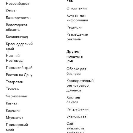
РБК
Новосибирск
О компании
Омск
Контактная
Башкортостан
информация
Вологодская
Редакция
область
Размещение
Калининград
рекламы
Краснодарский
край
Другие
Нижний
продукты
Новгород
РБК
Пермский край
Облако для
бизнеса
Ростов-на-Дону
Корпоративный
Татарстан
регистратор
Тюмень
доменов
Черноземье
Хостинг
сайтов
Кавказ
Рег.решения
Карелия
Знакомства
Мурманск
Сайт
Приморский
знакомств
край
podbor.ru