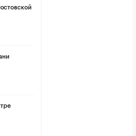
Ростовской
ани
нтре