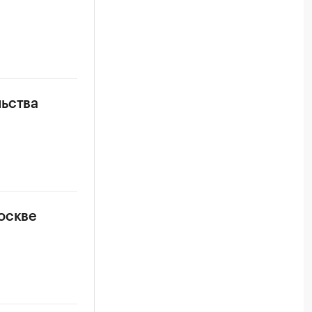
льства
оскве