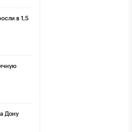
осли в 1,5
ничную
а Дону