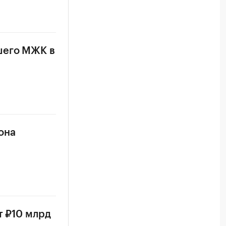
шего МЖК в
она
т ₽10 млрд