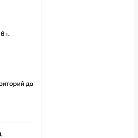
6 г.
рриторий до
д