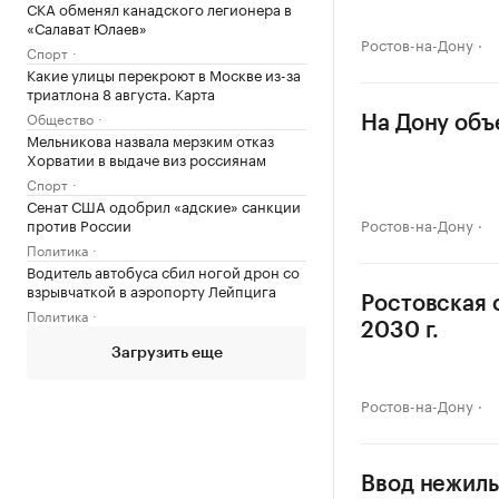
СКА обменял канадского легионера в
«Салават Юлаев»
Ростов-на-Дону
Спорт
Какие улицы перекроют в Москве из-за
триатлона 8 августа. Карта
Общество
На Дону объ
Мельникова назвала мерзким отказ
Хорватии в выдаче виз россиянам
Спорт
Сенат США одобрил «адские» санкции
против России
Ростов-на-Дону
Политика
Водитель автобуса сбил ногой дрон со
взрывчаткой в аэропорту Лейпцига
Ростовская 
Политика
2030 г.
Загрузить еще
Ростов-на-Дону
Ввод нежилы