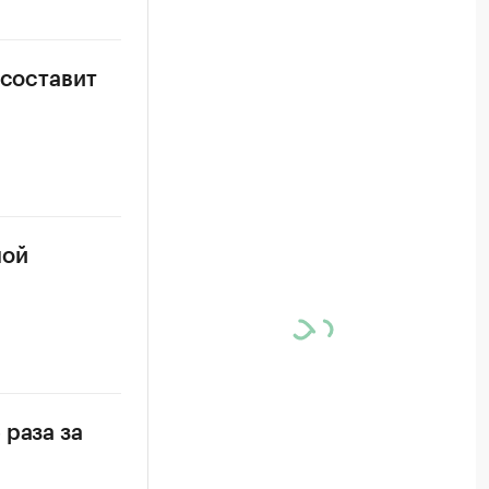
 составит
ной
 раза за