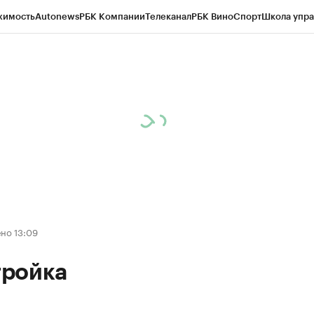
жимость
Autonews
РБК Компании
Телеканал
РБК Вино
Спорт
Школа упра
д
Стиль
Крипто
РБК Бизнес-среда
Дискуссионный клуб
Исследования
К
рагентов
Политика
Экономика
Бизнес
Технологии и медиа
Финансы
Рын
но 13:09
ройка