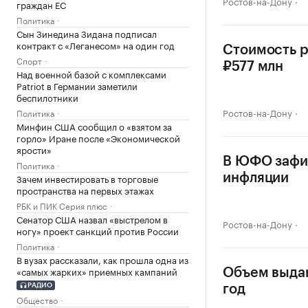
Ростов-на-Дону
граждан ЕС
Политика
Сын Зинедина Зидана подписал
контракт с «Леганесом» на один год
Стоимость р
Спорт
₽577 млн
Над военной базой с комплексами
Patriot в Германии заметили
беспилотники
Ростов-на-Дону
Политика
Минфин США сообщил о «взятом за
горло» Иране после «Экономической
ярости»
В ЮФО зафи
Политика
Зачем инвестировать в торговые
инфляции
пространства на первых этажах
РБК и ПИК Серия плюс
Сенатор США назвал «выстрелом в
Ростов-на-Дону
ногу» проект санкций против России
Политика
В вузах рассказали, как прошла одна из
«самых жарких» приемных кампаний
Объем выдан
РАДИО
год
Общество