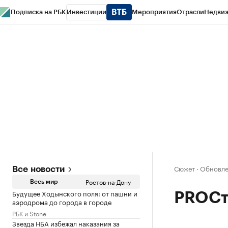
Подписка на РБК
Инвестиции
Мероприятия
Отрасли
Недви
РБК Курсы
РБК Life
Тренды
Визионеры
Национальные проекты
Горо
Спецпроекты СПб
Конференции СПб
Спецпроекты
Проверка конт
Сюжет
·
Обновле
Все новости
Ростов-на-Дону
Весь мир
Будущее Ходынского поля: от пашни и
PROСт
аэродрома до города в городе
РБК и Stone
Звезда НБА избежал наказания за