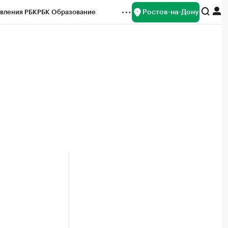
Ростов-на-Дону
вления РБК
РБК Образование
редитные рейтинги
Франшизы
Газета
ок наличной валюты