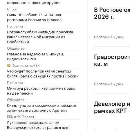
незаконное ношение оружия
Спорт
В Ростове о
Силы ПВО сбили 75 БПЛА над
2026 г.
регионами России за 12 часов
Политика
Погранслужба Финляндии пресекла
канал нелегальной миграции из
Ростов-на-Дону
Прибалтики
Общество
Главное за неделю за 3 минуты.
Градостроит
Видеоитоги РБК
кв. м
Подписка на РБК
Что будет после принятия сенатом
билля Грэма о санкциях против России
Политика
Ростов-на-Дону
Минтруд раскрыл, кто получит право
на две пенсии
Общество
Девелопер и
Киты, тундра и космические пейзажи:
зачем ехать в восточную Арктику
рамках КРТ
РБК и УК Первая
Лукашенко рассказал, зачем
Белоруссия открыла границы для