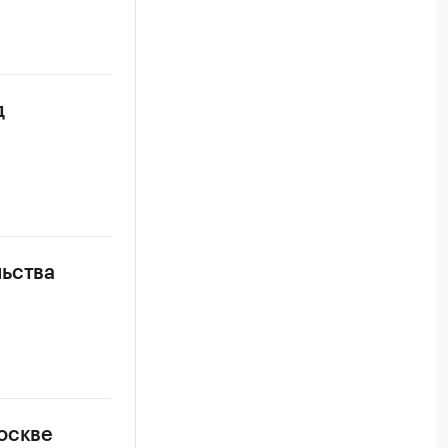
д
льства
оскве