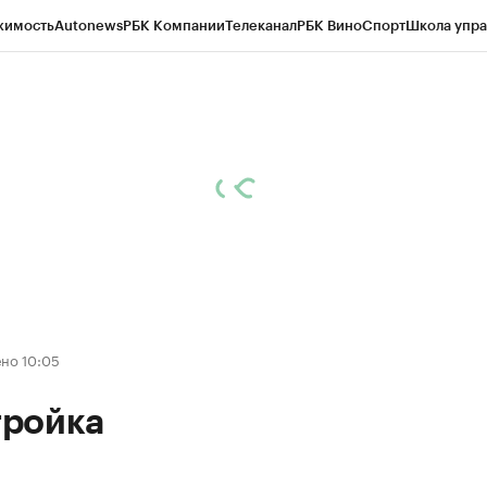
жимость
Autonews
РБК Компании
Телеканал
РБК Вино
Спорт
Школа упра
д
Стиль
Крипто
РБК Бизнес-среда
Дискуссионный клуб
Исследования
К
рагентов
Политика
Экономика
Бизнес
Технологии и медиа
Финансы
Рын
но 10:05
ройка