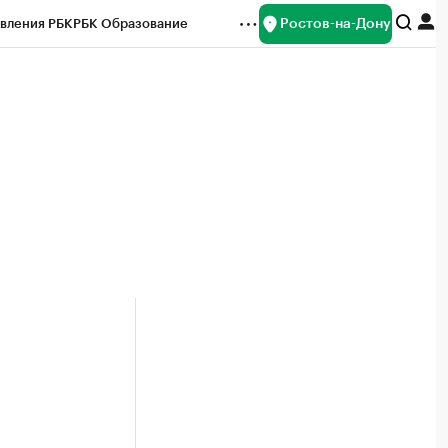
Ростов-на-Дону
вления РБК
РБК Образование
редитные рейтинги
Франшизы
Газета
ок наличной валюты