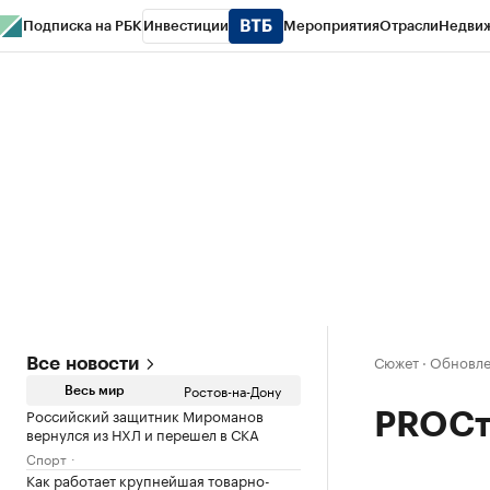
Подписка на РБК
Инвестиции
Мероприятия
Отрасли
Недви
РБК Курсы
РБК Life
Тренды
Визионеры
Национальные проекты
Горо
Спецпроекты СПб
Конференции СПб
Спецпроекты
Проверка конт
Сюжет
·
Обновле
Все новости
Ростов-на-Дону
Весь мир
Российский защитник Мироманов
PROСт
вернулся из НХЛ и перешел в СКА
Спорт
Как работает крупнейшая товарно-