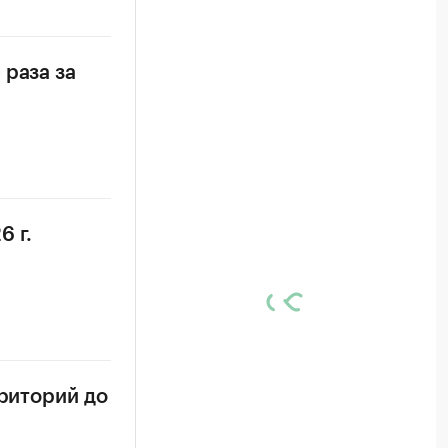
 раза за
6 г.
рриторий до