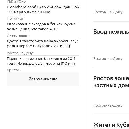
РБК и РСХБ
Bloomberg сообщило о «неожиданных»
Ростов-на-Дону
$22 млрд у Ким Чен Ына
Политика
Страхование вкладов в банках: сумма
возмещения, что такое АСВ
Ввод нежилы
Инвестиции
Доходы санаториев Дона выросли в 2,7
раза в первом полугодии 2026 г.
Ростов-на-Дону
Пришли в движение биткоины из 2011
Ростов-на-Дону
года. Их владелец в плюсе на $10 млн
Крипто
Ростов воше
Загрузить еще
частных до
Ростов-на-Дону
Жители Куба