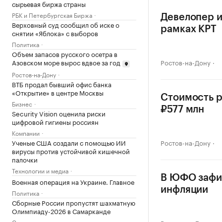
сырьевая биржа страны
РБК и Петербургская Биржа
Девелопер и
Верховный суд сообщил об иске о
рамках КРТ
снятии «Яблока» с выборов
Политика
Объем запасов русского осетра в
Азовском море вырос вдвое за год
Ростов-на-Дону
Ростов-на-Дону
ВТБ продал бывший офис банка
«Открытие» в центре Москвы
Стоимость р
Бизнес
₽577 млн
Security Vision оценила риски
цифровой гигиены россиян
Компании
Ученые США создали с помощью ИИ
Ростов-на-Дону
вирусы против устойчивой кишечной
палочки
Технологии и медиа
В ЮФО зафи
Военная операция на Украине. Главное
инфляции
Политика
Сборные России пропустят шахматную
Олимпиаду-2026 в Самарканде
Спорт