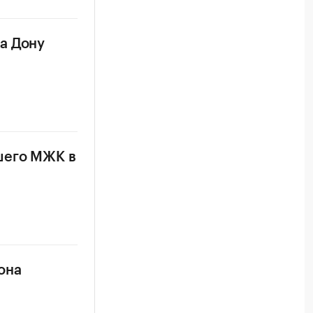
а Дону
шего МЖК в
она