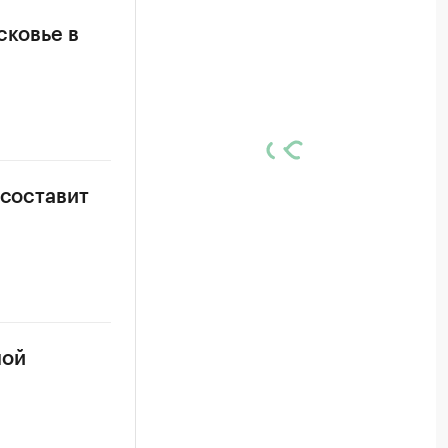
сковье в
 составит
ной