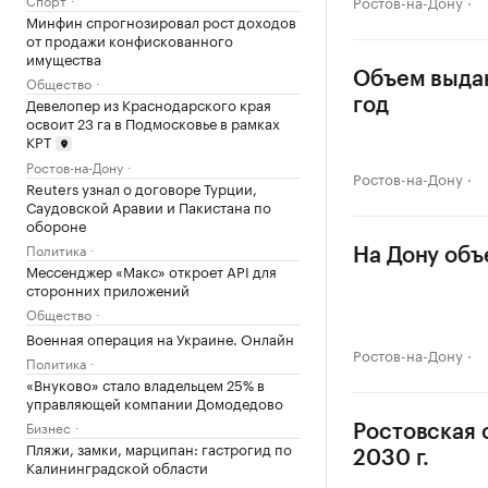
Ростов-на-Дону
Минфин спрогнозировал рост доходов
от продажи конфискованного
имущества
Объем выдан
Общество
Девелопер из Краснодарского края
год
освоит 23 га в Подмосковье в рамках
КРТ
Ростов-на-Дону
Ростов-на-Дону
Reuters узнал о договоре Турции,
Саудовской Аравии и Пакистана по
обороне
Политика
На Дону объ
Мессенджер «Макс» откроет API для
сторонних приложений
Общество
Военная операция на Украине. Онлайн
Ростов-на-Дону
Политика
«Внуково» стало владельцем 25% в
управляющей компании Домодедово
Бизнес
Ростовская 
Пляжи, замки, марципан: гастрогид по
2030 г.
Калининградской области