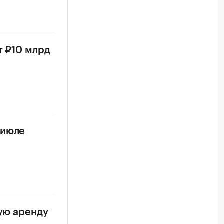
т ₽10 млрд
 июле
ную аренду