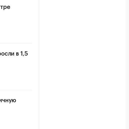
нтре
осли в 1,5
ничную