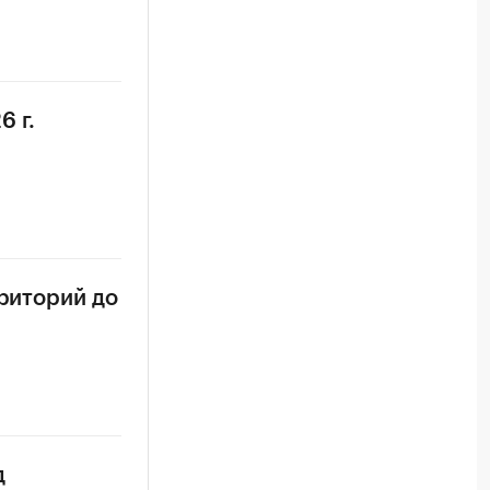
6 г.
рриторий до
д