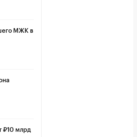
шего МЖК в
она
т ₽10 млрд