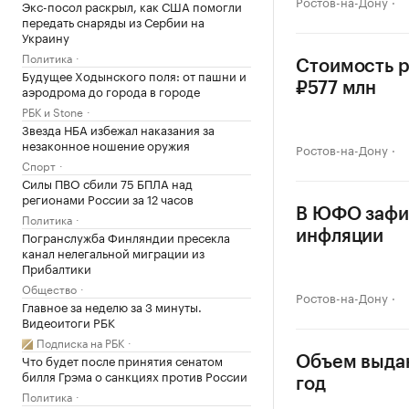
Ростов-на-Дону
Экс-посол раскрыл, как США помогли
передать снаряды из Сербии на
Украину
Политика
Стоимость р
Будущее Ходынского поля: от пашни и
₽577 млн
аэродрома до города в городе
РБК и Stone
Звезда НБА избежал наказания за
незаконное ношение оружия
Ростов-на-Дону
Спорт
Силы ПВО сбили 75 БПЛА над
регионами России за 12 часов
В ЮФО зафи
Политика
Погранслужба Финляндии пресекла
инфляции
канал нелегальной миграции из
Прибалтики
Общество
Ростов-на-Дону
Главное за неделю за 3 минуты.
Видеоитоги РБК
Подписка на РБК
Что будет после принятия сенатом
Объем выдан
билля Грэма о санкциях против России
год
Политика