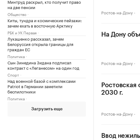
Минтруд раскрыл, кто получит право
на две пенсии
Ростов-на-Дону
Общество
Киты, тундра и космические пейзажи:
зачем ехать в восточную Арктику
РБК и УК Первая
На Дону объ
Лукашенко рассказал, зачем
Белоруссия открыла границы для
граждан ЕС
Политика
Сын Зинедина Зидана подписал
Ростов-на-Дону
контракт с «Леганесом» на один год
Спорт
Над военной базой с комплексами
Ростовская 
Patriot в Германии заметили
беспилотники
2030 г.
Политика
Загрузить еще
Ростов-на-Дону
Ввод нежилы