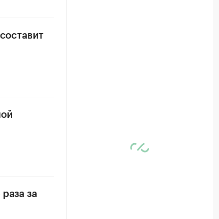
 составит
ной
 раза за