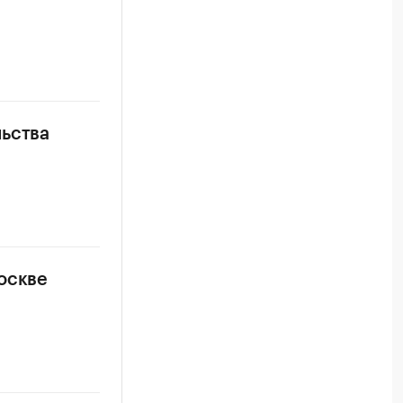
льства
оскве