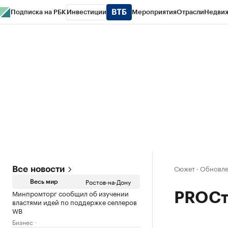
Подписка на РБК
Инвестиции
Мероприятия
Отрасли
Недви
РБК Курсы
РБК Life
Тренды
Визионеры
Национальные проекты
Горо
Спецпроекты СПб
Конференции СПб
Спецпроекты
Проверка конт
Сюжет
·
Обновле
Все новости
Ростов-на-Дону
Весь мир
Минпромторг сообщил об изучении
PROСт
властями идей по поддержке селлеров
WB
Бизнес