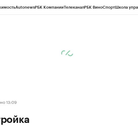
жимость
Autonews
РБК Компании
Телеканал
РБК Вино
Спорт
Школа упра
д
Стиль
Крипто
РБК Бизнес-среда
Дискуссионный клуб
Исследования
К
рагентов
Политика
Экономика
Бизнес
Технологии и медиа
Финансы
Рын
но 13:09
ройка