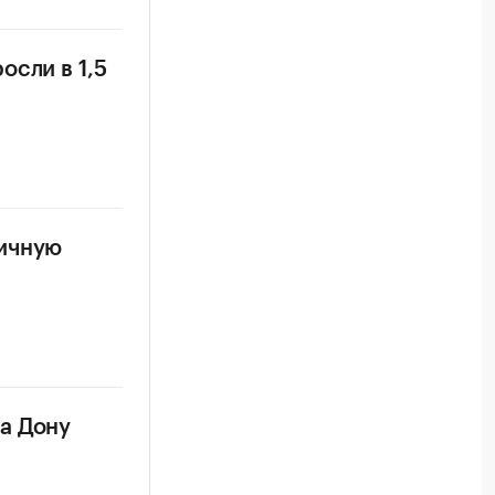
осли в 1,5
ничную
а Дону