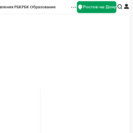
Ростов-на-Дону
вления РБК
РБК Образование
редитные рейтинги
Франшизы
Газета
ок наличной валюты