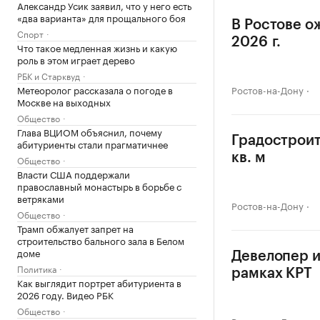
Александр Усик заявил, что у него есть
«два варианта» для прощального боя
В Ростове о
Спорт
2026 г.
Что такое медленная жизнь и какую
роль в этом играет дерево
РБК и Старквуд
Метеоролог рассказала о погоде в
Ростов-на-Дону
Москве на выходных
Общество
Глава ВЦИОМ объяснил, почему
Градостроит
абитуриенты стали прагматичнее
кв. м
Общество
Власти США поддержали
православный монастырь в борьбе с
ветряками
Ростов-на-Дону
Общество
Трамп обжалует запрет на
строительство бального зала в Белом
доме
Девелопер и
Политика
рамках КРТ
Как выглядит портрет абитуриента в
2026 году. Видео РБК
Общество