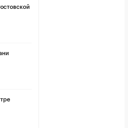
Ростовской
ани
нтре