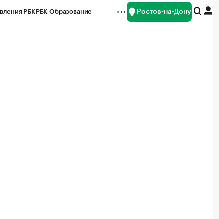
Ростов-на-Дону
вления РБК
РБК Образование
редитные рейтинги
Франшизы
Газета
ок наличной валюты