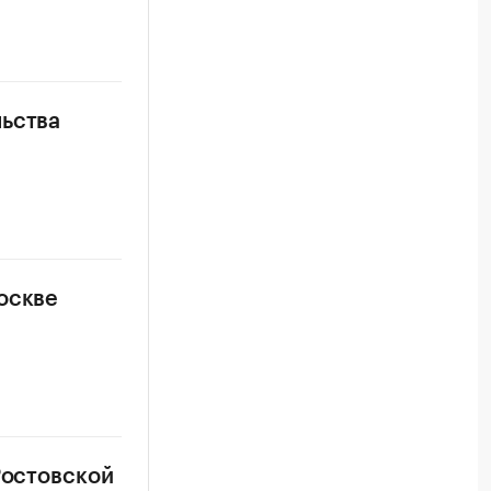
льства
оскве
Ростовской