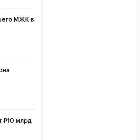
шего МЖК в
она
т ₽10 млрд