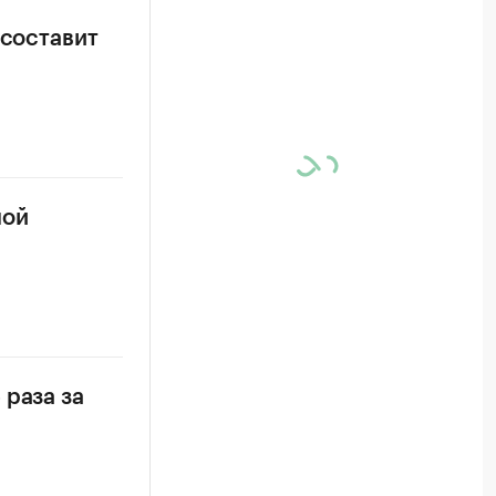
 составит
ной
 раза за