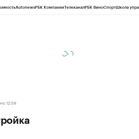
жимость
Autonews
РБК Компании
Телеканал
РБК Вино
Спорт
Школа упра
д
Стиль
Крипто
РБК Бизнес-среда
Дискуссионный клуб
Исследования
К
рагентов
Политика
Экономика
Бизнес
Технологии и медиа
Финансы
Рын
но 12:59
ройка