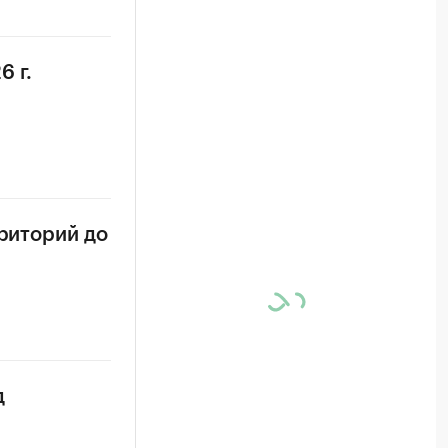
6 г.
рриторий до
д