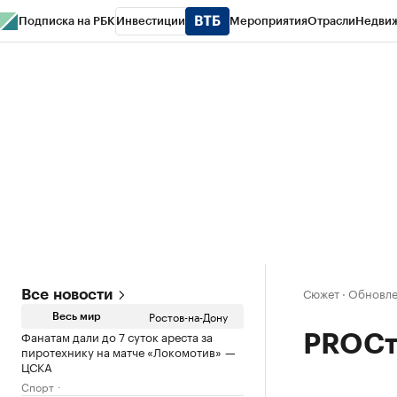
Подписка на РБК
Инвестиции
Мероприятия
Отрасли
Недви
РБК Курсы
РБК Life
Тренды
Визионеры
Национальные проекты
Горо
Спецпроекты СПб
Конференции СПб
Спецпроекты
Проверка конт
Сюжет
·
Обновле
Все новости
Ростов-на-Дону
Весь мир
Фанатам дали до 7 суток ареста за
PROСт
пиротехнику на матче «Локомотив» —
ЦСКА
Спорт