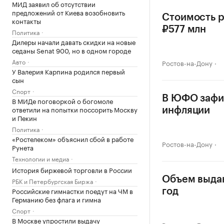
МИД заявил об отсутствии
предложений от Киева возобновить
Стоимость р
контакты
₽577 млн
Политика
Дилеры начали давать скидки на новые
седаны Senat 900, но в одном городе
Авто
Ростов-на-Дону
У Валерия Карпина родился первый
сын
Спорт
В ЮФО зафи
В МИДе поговоркой о богомоле
ответили на попытки поссорить Москву
инфляции
и Пекин
Политика
«Ростелеком» объяснил сбой в работе
Ростов-на-Дону
Рунета
Технологии и медиа
История биржевой торговли в России
Объем выдан
РБК и Петербургская Биржа
Российские гимнастки поедут на ЧМ в
год
Германию без флага и гимна
Спорт
В Москве упростили выдачу