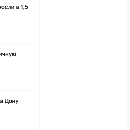
осли в 1,5
ничную
а Дону