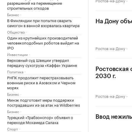
Ростов-на-Дону
разрешений на перемещение
строительных отходов
Бизнес
В Финляндии при попытке сварить
На Дону объ
самогон в ванной взорвалась квартира
Общество
Один из крупнейших производителей
человекоподобных роботов выйдет на
IPO
Ростов-на-Дону
Инвестиции
Верховный суд Швеции утвердил
передачу сухогруза «Каффа» Украине
Ростовская 
Политика
2030 г.
РНПК продолжит перестраховывать
военные риски в Азовском и Черном
морях
Бизнес
Ростов-на-Дону
Минэк подготовит меры поддержки
пострадавших из-за атак на Wildberries
Бизнес
Турецкий «Трабзонспор» объявил о
Ввод нежилы
переходе Мохамеда Салаха
Спорт