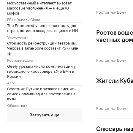
Искусственный интеллект вызовет
массовые увольнения — и еще 10
Ростов-на-Дону
мифов
РБК и Yandex Cloud
The Economist увидел опасность для
стран, активно вкладывающихся в ИИ
Ростов воше
Экономика
частных до
Стоимость реконструкции театра им.
Чехова в Таганроге составит ₽577 млн
Ростов-на-Дону
Ростов-на-Дону
Geely урезала число комплектаций у
гибридного кроссовера EX-5 EM-i в
России
Жители Куба
Авто
Советник Путина призвала изменить
список олимпиад для поступления в
вузы
Общество
Ростов-на-Дону
Загрузить еще
Слюсарь наз