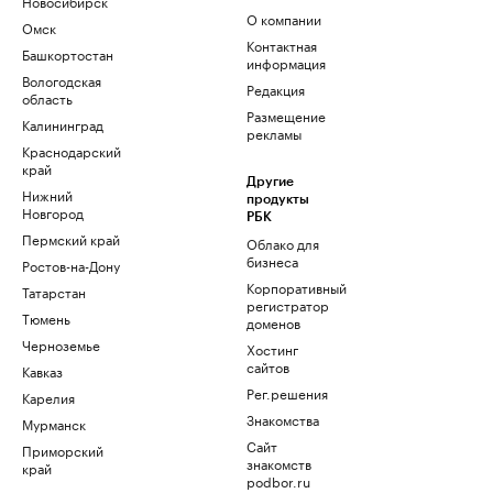
Новосибирск
О компании
Омск
Контактная
Башкортостан
информация
Вологодская
Редакция
область
Размещение
Калининград
рекламы
Краснодарский
край
Другие
Нижний
продукты
Новгород
РБК
Пермский край
Облако для
бизнеса
Ростов-на-Дону
Корпоративный
Татарстан
регистратор
Тюмень
доменов
Черноземье
Хостинг
сайтов
Кавказ
Рег.решения
Карелия
Знакомства
Мурманск
Сайт
Приморский
знакомств
край
podbor.ru