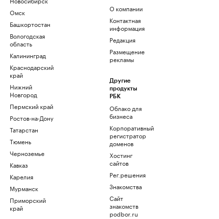
Новосибирск
О компании
Омск
Контактная
Башкортостан
информация
Вологодская
Редакция
область
Размещение
Калининград
рекламы
Краснодарский
край
Другие
Нижний
продукты
Новгород
РБК
Пермский край
Облако для
бизнеса
Ростов-на-Дону
Корпоративный
Татарстан
регистратор
Тюмень
доменов
Черноземье
Хостинг
сайтов
Кавказ
Рег.решения
Карелия
Знакомства
Мурманск
Сайт
Приморский
знакомств
край
podbor.ru