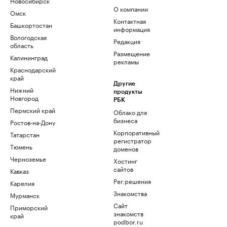
Новосибирск
О компании
Омск
Контактная
Башкортостан
информация
Вологодская
Редакция
область
Размещение
Калининград
рекламы
Краснодарский
край
Другие
Нижний
продукты
Новгород
РБК
Пермский край
Облако для
бизнеса
Ростов-на-Дону
Корпоративный
Татарстан
регистратор
Тюмень
доменов
Черноземье
Хостинг
сайтов
Кавказ
Рег.решения
Карелия
Знакомства
Мурманск
Сайт
Приморский
знакомств
край
podbor.ru