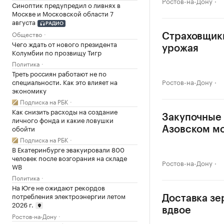
Ростов-на-Дону
Синоптик предупредил о ливнях в
Москве и Московской области 7
августа
РАДИО
Общество
Страховщики
Чего ждать от нового президента
урожая
Колумбии по прозвищу Тигр
Политика
Треть россиян работают не по
специальности. Как это влияет на
Ростов-на-Дону
экономику
Подписка на РБК
Как снизить расходы на создание
Закупочные 
личного фонда и какие ловушки
обойти
Азовском м
Подписка на РБК
В Екатеринбурге эвакуировали 800
человек после возгорания на складе
Ростов-на-Дону
WB
Политика
На Юге не ожидают рекордов
потребления электроэнергии летом
Доставка зе
2026 г.
вдвое
Ростов-на-Дону