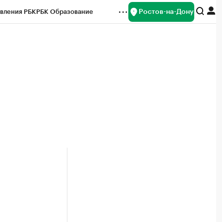
Ростов-на-Дону
вления РБК
РБК Образование
редитные рейтинги
Франшизы
Газета
ок наличной валюты