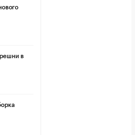
нового
ерешни в
борка