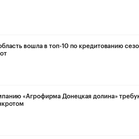
область вошла в топ-10 по кредитованию сез
от
мпанию «Агрофирма Донецкая долина» требу
нкротом