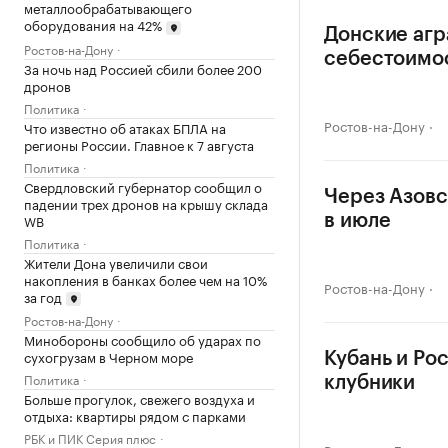
металлообрабатывающего
оборудования на 42%
Донские агр
Ростов-на-Дону
себестоимо
За ночь над Россией сбили более 200
дронов
Политика
Ростов-на-Дону
Что известно об атаках БПЛА на
регионы России. Главное к 7 августа
Политика
Свердловский губернатор сообщил о
Через Азовс
падении трех дронов на крышу склада
WB
в июле
Политика
Жители Дона увеличили свои
накопления в банках более чем на 10%
Ростов-на-Дону
за год
Ростов-на-Дону
Минобороны сообщило об ударах по
сухогрузам в Черном море
Кубань и Ро
Политика
клубники
Больше прогулок, свежего воздуха и
отдыха: квартиры рядом с парками
РБК и ПИК Серия плюс