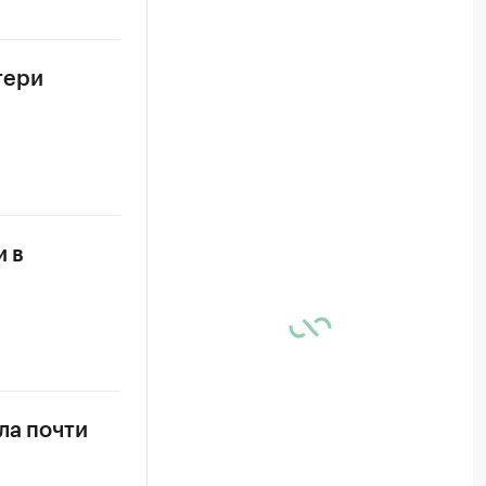
тери
и в
ла почти