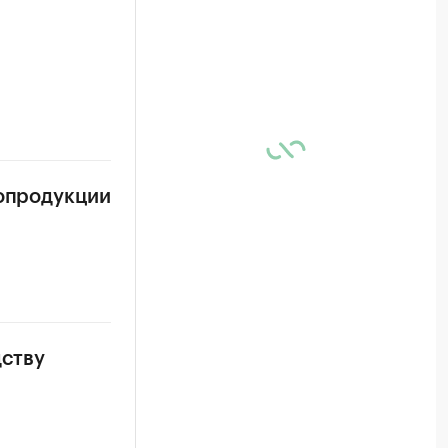
ропродукции
дству