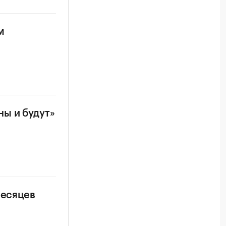
м
ы и будут»
месяцев