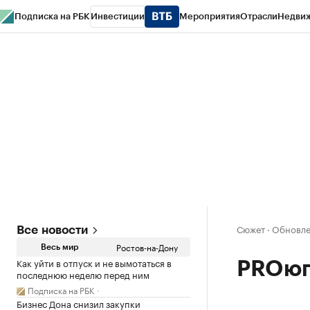
Подписка на РБК
Инвестиции
Мероприятия
Отрасли
Недви
РБК Курсы
РБК Life
Тренды
Визионеры
Национальные проекты
Горо
Спецпроекты СПб
Конференции СПб
Спецпроекты
Проверка конт
Сюжет
·
Обновлен
Все новости
Ростов-на-Дону
Весь мир
Как уйти в отпуск и не вымотаться в
PROюг
последнюю неделю перед ним
Подписка на РБК
Бизнес Дона снизил закупки