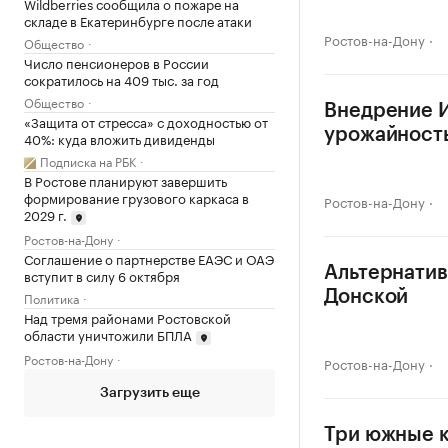
Wildberries сообщила о пожаре на
складе в Екатеринбурге после атаки
Ростов-на-Дону
Общество
Число пенсионеров в России
сократилось на 409 тыс. за год
Общество
Внедрение И
«Защита от стресса» с доходностью от
урожайность
40%: куда вложить дивиденды
Подписка на РБК
В Ростове планируют завершить
формирование грузового каркаса в
Ростов-на-Дону
2029 г.
Ростов-на-Дону
Соглашение о партнерстве ЕАЭС и ОАЭ
Альтернатив
вступит в силу 6 октября
Донской
Политика
Над тремя районами Ростовской
области уничтожили БПЛА
Ростов-на-Дону
Ростов-на-Дону
Загрузить еще
Три южные к