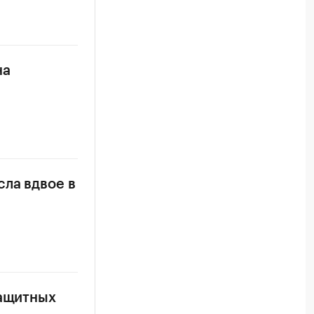
на
ла вдвое в
защитных