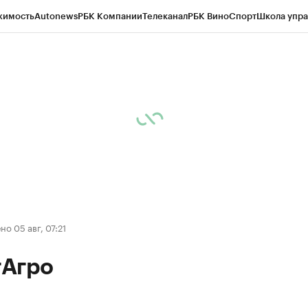
жимость
Autonews
РБК Компании
Телеканал
РБК Вино
Спорт
Школа упра
д
Стиль
Крипто
РБК Бизнес-среда
Дискуссионный клуб
Исследования
К
рагентов
Политика
Экономика
Бизнес
Технологии и медиа
Финансы
Рын
о 05 авг, 07:21
Агро