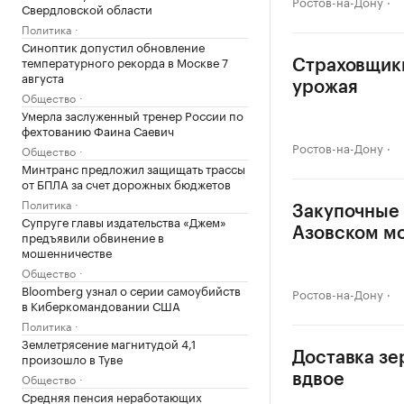
Ростов-на-Дону
Свердловской области
Политика
Синоптик допустил обновление
температурного рекорда в Москве 7
Страховщики
августа
урожая
Общество
Умерла заслуженный тренер России по
фехтованию Фаина Саевич
Ростов-на-Дону
Общество
Минтранс предложил защищать трассы
от БПЛА за счет дорожных бюджетов
Политика
Закупочные 
Супруге главы издательства «Джем»
Азовском м
предъявили обвинение в
мошенничестве
Общество
Bloomberg узнал о серии самоубийств
Ростов-на-Дону
в Киберкомандовании США
Политика
Землетрясение магнитудой 4,1
Доставка зе
произошло в Туве
Общество
вдвое
Средняя пенсия неработающих