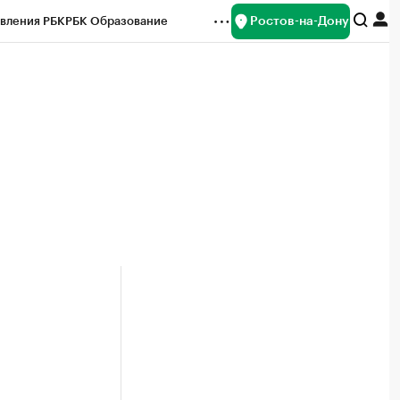
Ростов-на-Дону
вления РБК
РБК Образование
редитные рейтинги
Франшизы
Газета
ок наличной валюты