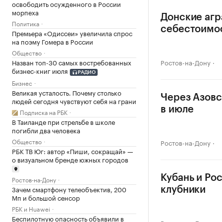
освободить осужденного в России
морпеха
Донские агр
Политика
себестоимо
Премьера «Одиссеи» увеличила спрос
на поэму Гомера в России
Общество
Назван топ-30 самых востребованных
Ростов-на-Дону
бизнес-книг июля
РАДИО
Бизнес
Великая усталость. Почему столько
Через Азовс
людей сегодня чувствуют себя на грани
в июле
Подписка на РБК
В Таиланде при стрельбе в школе
погибли два человека
Общество
Ростов-на-Дону
РБК ТВ Юг: автор «Пиши, сокращай» —
о визуальном бренде южных городов
Кубань и Ро
Ростов-на-Дону
Зачем смартфону телеобъектив, 200
клубники
Мп и большой сенсор
РБК и Huawei
Беспилотную опасность объявили в