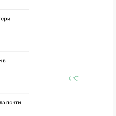
тери
и в
ла почти