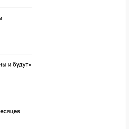
м
ы и будут»
месяцев