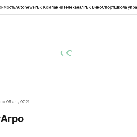
жимость
Autonews
РБК Компании
Телеканал
РБК Вино
Спорт
Школа упра
д
Стиль
Крипто
РБК Бизнес-среда
Дискуссионный клуб
Исследования
К
рагентов
Политика
Экономика
Бизнес
Технологии и медиа
Финансы
Рын
о 05 авг, 07:21
Агро