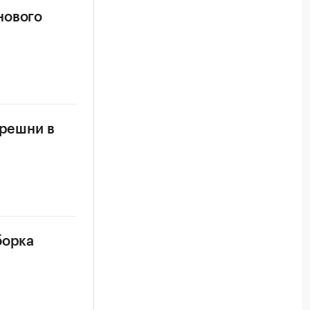
нового
ерешни в
борка