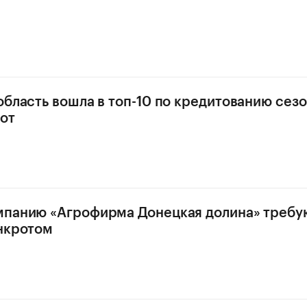
область вошла в топ-10 по кредитованию сез
от
мпанию «Агрофирма Донецкая долина» требу
нкротом