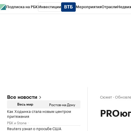
Подписка на РБК
Инвестиции
Мероприятия
Отрасли
Недви
РБК Курсы
РБК Life
Тренды
Визионеры
Национальные проекты
Горо
Спецпроекты СПб
Конференции СПб
Спецпроекты
Проверка конт
Сюжет
·
Обновлен
Все новости
Ростов-на-Дону
Весь мир
Как Ходынка стала новым центром
PROюг
притяжения
РБК и Stone
Reuters узнал о просьбе США