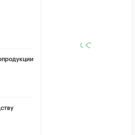
ропродукции
дству