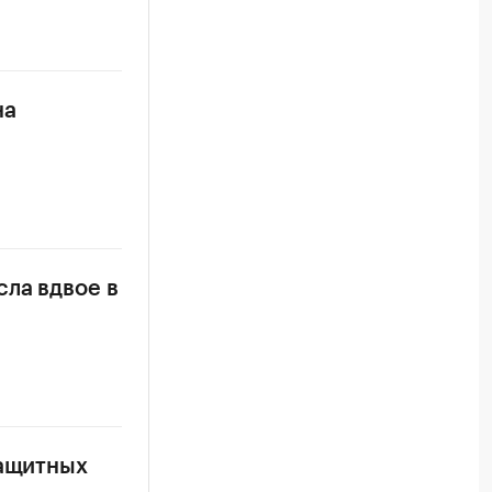
на
ла вдвое в
защитных