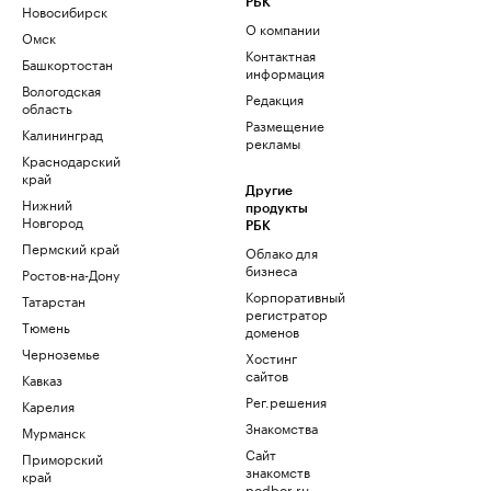
РБК
Новосибирск
О компании
Омск
Контактная
Башкортостан
информация
Вологодская
Редакция
область
Размещение
Калининград
рекламы
Краснодарский
край
Другие
Нижний
продукты
Новгород
РБК
Пермский край
Облако для
бизнеса
Ростов-на-Дону
Корпоративный
Татарстан
регистратор
Тюмень
доменов
Черноземье
Хостинг
сайтов
Кавказ
Рег.решения
Карелия
Знакомства
Мурманск
Сайт
Приморский
знакомств
край
podbor.ru