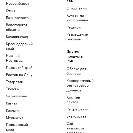
РБК
Новосибирск
О компании
Омск
Контактная
Башкортостан
информация
Вологодская
Редакция
область
Размещение
Калининград
рекламы
Краснодарский
край
Другие
Нижний
продукты
Новгород
РБК
Пермский край
Облако для
бизнеса
Ростов-на-Дону
Корпоративный
Татарстан
регистратор
Тюмень
доменов
Черноземье
Хостинг
сайтов
Кавказ
Рег.решения
Карелия
Знакомства
Мурманск
Сайт
Приморский
знакомств
край
podbor.ru