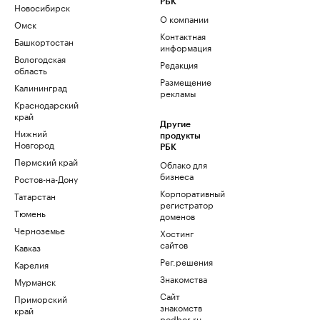
РБК
Новосибирск
О компании
Омск
Контактная
Башкортостан
информация
Вологодская
Редакция
область
Размещение
Калининград
рекламы
Краснодарский
край
Другие
Нижний
продукты
Новгород
РБК
Пермский край
Облако для
бизнеса
Ростов-на-Дону
Корпоративный
Татарстан
регистратор
Тюмень
доменов
Черноземье
Хостинг
сайтов
Кавказ
Рег.решения
Карелия
Знакомства
Мурманск
Сайт
Приморский
знакомств
край
podbor.ru