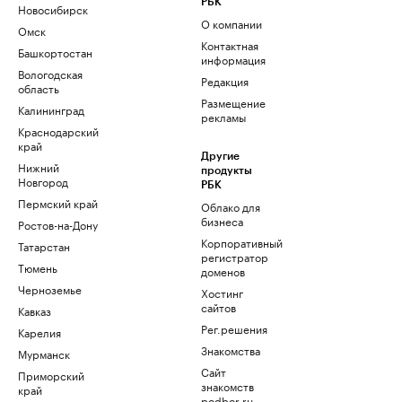
РБК
Новосибирск
О компании
Омск
Контактная
Башкортостан
информация
Вологодская
Редакция
область
Размещение
Калининград
рекламы
Краснодарский
край
Другие
Нижний
продукты
Новгород
РБК
Пермский край
Облако для
бизнеса
Ростов-на-Дону
Корпоративный
Татарстан
регистратор
Тюмень
доменов
Черноземье
Хостинг
сайтов
Кавказ
Рег.решения
Карелия
Знакомства
Мурманск
Сайт
Приморский
знакомств
край
podbor.ru