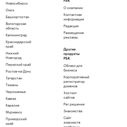
РБК
Новосибирск
О компании
Омск
Контактная
Башкортостан
информация
Вологодская
Редакция
область
Размещение
Калининград
рекламы
Краснодарский
край
Другие
Нижний
продукты
Новгород
РБК
Пермский край
Облако для
бизнеса
Ростов-на-Дону
Корпоративный
Татарстан
регистратор
Тюмень
доменов
Черноземье
Хостинг
сайтов
Кавказ
Рег.решения
Карелия
Знакомства
Мурманск
Сайт
Приморский
знакомств
край
podbor.ru