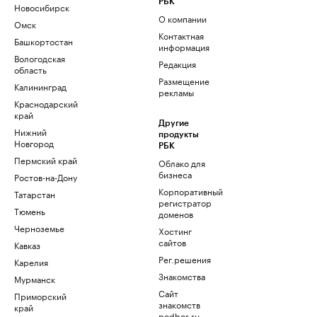
РБК
Новосибирск
О компании
Омск
Контактная
Башкортостан
информация
Вологодская
Редакция
область
Размещение
Калининград
рекламы
Краснодарский
край
Другие
Нижний
продукты
Новгород
РБК
Пермский край
Облако для
бизнеса
Ростов-на-Дону
Корпоративный
Татарстан
регистратор
Тюмень
доменов
Черноземье
Хостинг
сайтов
Кавказ
Рег.решения
Карелия
Знакомства
Мурманск
Сайт
Приморский
знакомств
край
podbor.ru